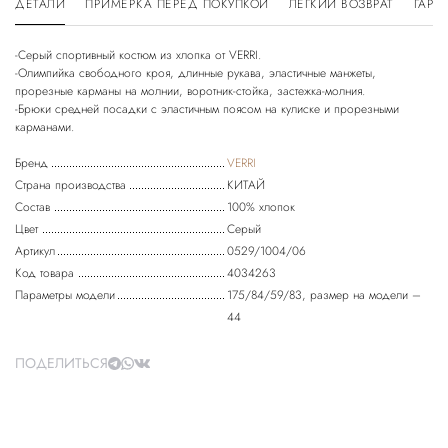
ДЕТАЛИ
ПРИМЕРКА ПЕРЕД ПОКУПКОЙ
ЛЕГКИЙ ВОЗВРАТ
ГАРА
-Серый спортивный костюм из хлопка от VERRI.
-Олимпийка свободного кроя, длинные рукава, эластичные манжеты,
прорезные карманы на молнии, воротник-стойка, застежка-молния.
-Брюки средней посадки с эластичным поясом на кулиске и прорезными
Бренд
VERRI
Страна производства
КИТАЙ
Состав
100% хлопок
Цвет
Серый
Артикул
0529/1004/06
Код товара
4034263
Параметры модели
175/84/59/83, размер на модели –
44
ПОДЕЛИТЬСЯ