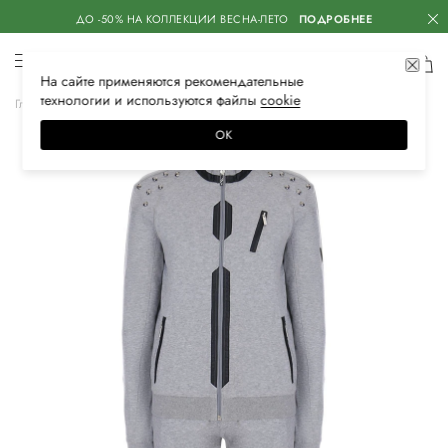
ДО -50% НА КОЛЛЕКЦИИ ВЕСНА-ЛЕТО
ПОДРОБНЕЕ
На сайте применяются
рекомендательные
технологии
и используются файлы
сооkiе
Главная
Женская
Одежда
Костюмы
Спортивный костюм
ОК
–30%