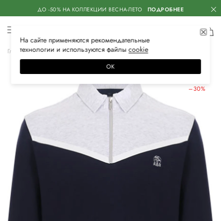
ДО -50% НА КОЛЛЕКЦИИ ВЕСНА-ЛЕТО
ПОДРОБНЕЕ
На сайте применяются
рекомендательные
технологии
и используются файлы
сооkiе
Главная
Мужская
Одежда
Толстовки
Толстовки
ОК
ЛЕТНИЕ СКИДКИ
–30%