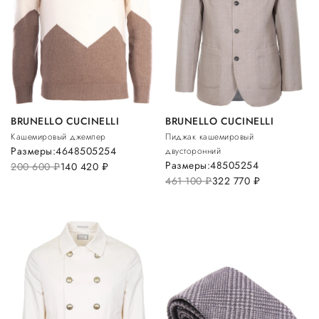
BRUNELLO CUCINELLI
BRUNELLO CUCINELLI
Кашемировый джемпер
Пиджак кашемировый
Размеры:
46
48
50
52
54
двусторонний
Размеры:
48
50
52
54
200 600
руб.
140 420
руб.
461 100
руб.
322 770
руб.