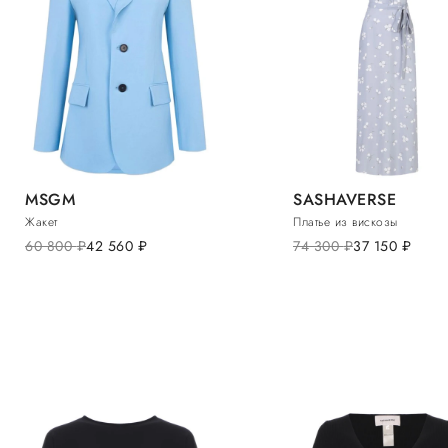
MSGM
SASHAVERSE
Жакет
Платье из вискозы
60 800
руб.
42 560
руб.
74 300
руб.
37 150
руб.