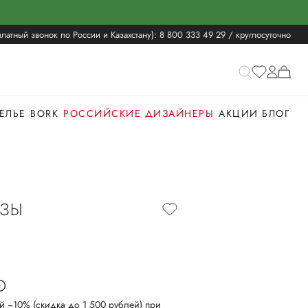
латный звонок по России и Казахстану):
8 800 333 49 29
/ круглосуточно
ЕЛЬЕ
BORK
РОССИЙСКИЕ ДИЗАЙНЕРЫ
АКЦИИ
БЛОГ
ОЗЫ
й −10% (скидка до 1 500 рублей) при