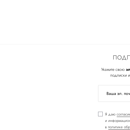
ПОДП
Укажите свою
эл
подписки и
Я даю
согласи
и информацион
в
политике обр