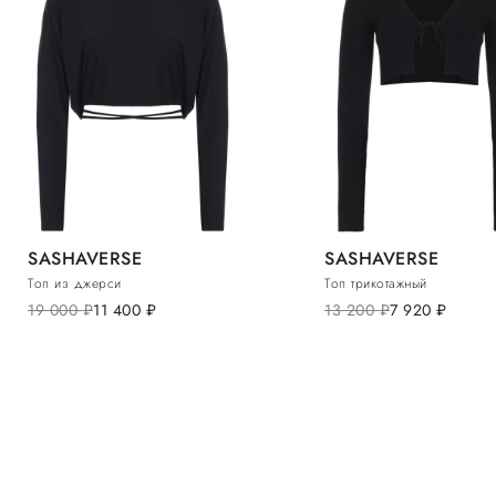
SASHAVERSE
SASHAVERSE
Топ из джерси
Топ трикотажный
19 000
руб.
11 400
руб.
13 200
руб.
7 920
руб.