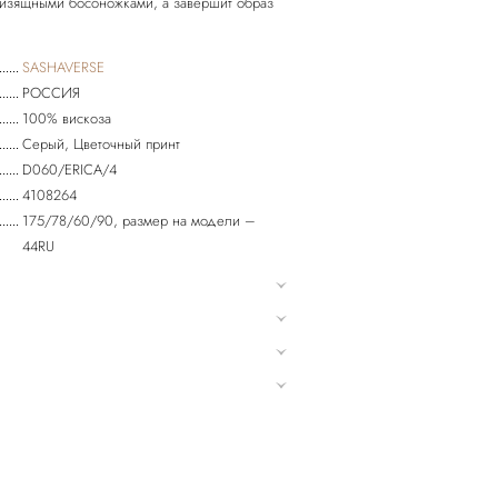
с изящными босоножками, а завершит образ
SASHAVERSE
РОССИЯ
100% вискоза
Серый, Цветочный принт
D060/ERICA/4
4108264
175/78/60/90, размер на модели –
44RU