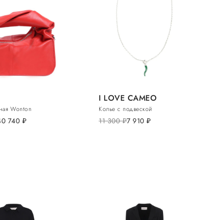
I LOVE CAMEO
ная Wonton
Колье с подвеской
40 740
руб.
11 300
руб.
7 910
руб.