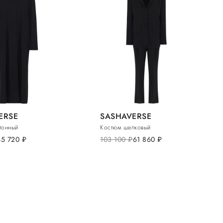
ERSE
SASHAVERSE
тонный
Костюм шелковый
45 720
руб.
103 100
руб.
61 860
руб.