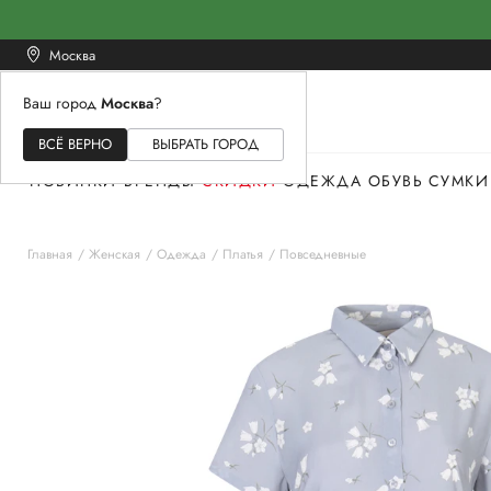
Москва
Ваш город
Москва
?
ЖЕНСКОЕ
МУЖСКОЕ
ДЕТСКОЕ
ВСЁ ВЕРНО
ВЫБРАТЬ ГОРОД
НОВИНКИ
БРЕНДЫ
СКИДКИ
ОДЕЖДА
ОБУВЬ
СУМКИ
Главная
Женская
Одежда
Платья
Повседневные