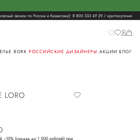
латный звонок по России и Казахстану):
8 800 333 49 29
/ круглосуточно
ЕЛЬЕ
BORK
РОССИЙСКИЕ ДИЗАЙНЕРЫ
АКЦИИ
БЛОГ
 LORO
й −10% (скидка до 1 500 рублей) при