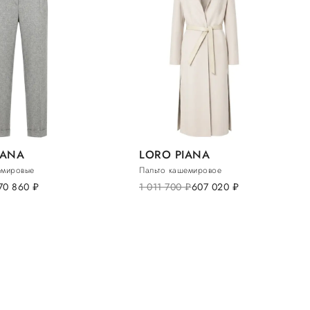
IANA
LORO PIANA
емировые
Пальто кашемировое
70 860
руб.
1 011 700
руб.
607 020
руб.