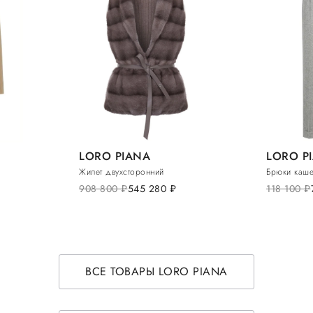
LORO PIANA
LORO P
Жилет двухсторонний
Брюки каш
908 800
руб.
545 280
руб.
118 100
руб.
ВСЕ ТОВАРЫ LORO PIANA