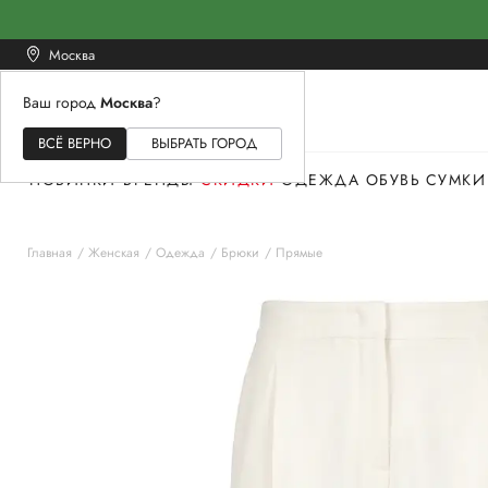
Москва
Ваш город
Москва
?
ЖЕНСКОЕ
МУЖСКОЕ
ДЕТСКОЕ
ВСЁ ВЕРНО
ВЫБРАТЬ ГОРОД
НОВИНКИ
БРЕНДЫ
СКИДКИ
ОДЕЖДА
ОБУВЬ
СУМКИ
Главная
Женская
Одежда
Брюки
Прямые