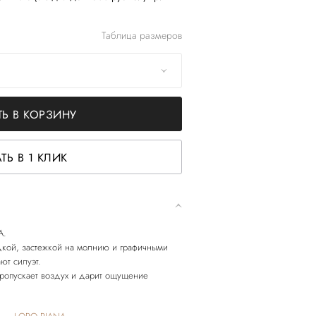
Таблица размеров
Ь В КОРЗИНУ
ТЬ В 1 КЛИК
A.
дкой, застежкой на молнию и графичными
ют силуэт.
пропускает воздух и дарит ощущение