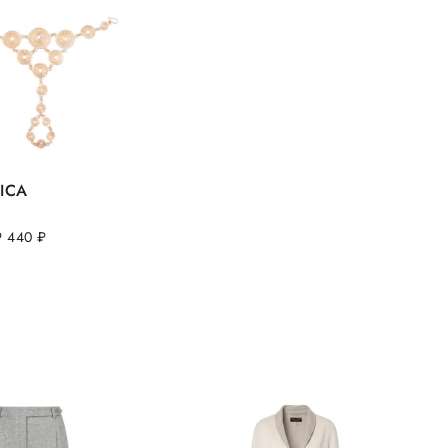
ICA
9 440
руб.