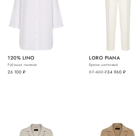
120% LINO
LORO PIANA
Рубашка льняная
Брюки шелковые
26 100
руб.
87 400
руб.
34 960
руб.