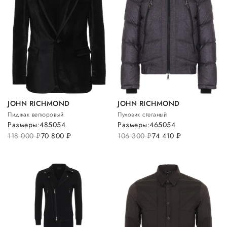
JOHN RICHMOND
JOHN RICHMOND
Пиджак велюровый
Пуховик стеганый
Размеры:
48
50
54
Размеры:
46
50
54
118 000
руб.
70 800
руб.
106 300
руб.
74 410
руб.