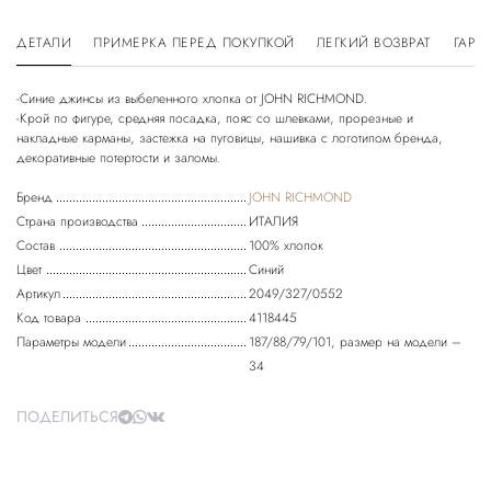
ДЕТАЛИ
ПРИМЕРКА ПЕРЕД ПОКУПКОЙ
ЛЕГКИЙ ВОЗВРАТ
ГАРА
-Синие джинсы из выбеленного хлопка от JOHN RICHMOND.
-Крой по фигуре, средняя посадка, пояс со шлевками, прорезные и
накладные карманы, застежка на пуговицы, нашивка с логотипом бренда,
Бренд
JOHN RICHMOND
Страна производства
ИТАЛИЯ
Состав
100% хлопок
Цвет
Синий
Артикул
2049/327/0552
Код товара
4118445
Параметры модели
187/88/79/101, размер на модели –
34
ПОДЕЛИТЬСЯ