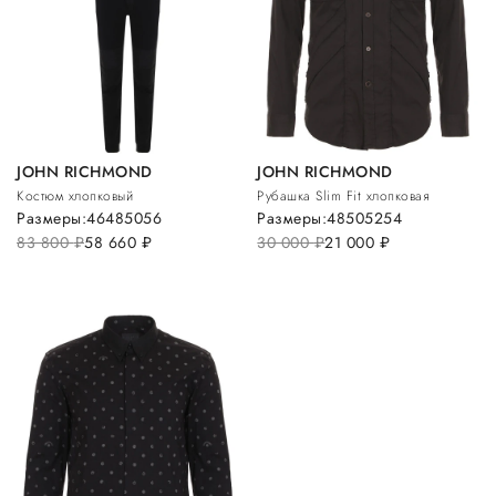
JOHN RICHMOND
JOHN RICHMOND
Костюм хлопковый
Рубашка Slim Fit хлопковая
Размеры:
46
48
50
56
Размеры:
48
50
52
54
83 800
руб.
58 660
руб.
30 000
руб.
21 000
руб.