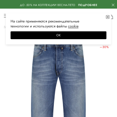
ДО -50% НА КОЛЛЕКЦИИ ВЕСНА-ЛЕТО
ПОДРОБНЕЕ
На сайте применяются
рекомендательные
технологии
и используются файлы
сооkiе
Главная
Мужская
Одежда
Джинсы
Прямые
ОК
ЛЕТНИЕ СКИДКИ
–30%