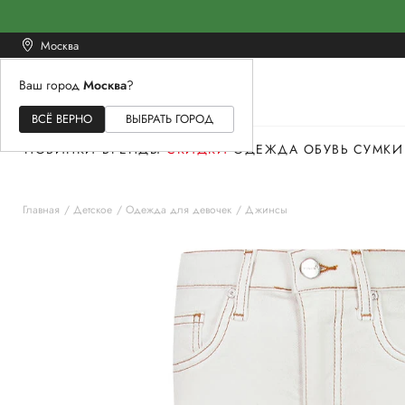
Москва
Ваш город
Москва
?
ЖЕНСКОЕ
МУЖСКОЕ
ДЕТСКОЕ
ВСЁ ВЕРНО
ВЫБРАТЬ ГОРОД
НОВИНКИ
БРЕНДЫ
СКИДКИ
ОДЕЖДА
ОБУВЬ
СУМКИ
Главная
Детское
Одежда для девочек
Джинсы