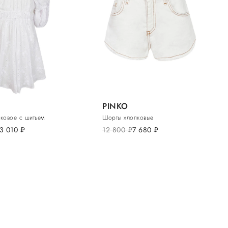
PINKO
пковое с шитьем
Шорты хлопковые
3 010
руб.
12 800
руб.
7 680
руб.