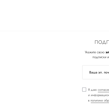
ПОДП
Укажите свою
эл
подписки и
Я даю
согласи
и информацион
в
политике обр