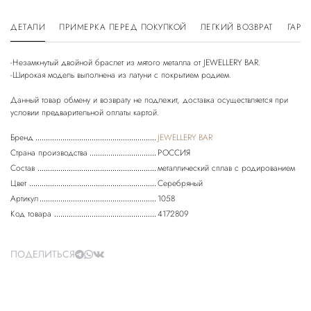
ДЕТАЛИ
ПРИМЕРКА ПЕРЕД ПОКУПКОЙ
ЛЕГКИЙ ВОЗВРАТ
ГАРА
-Незамкнутый двойной браслет из мятого металла от JEWELLERY BAR.
-Широкая модель выполнена из латуни с покрытием родием.
Данный товар обмену и возврату не подлежит, доставка осуществляется при
Бренд
JEWELLERY BAR
Страна производства
РОССИЯ
Состав
металлический сплав с родированием
Цвет
Серебряный
Артикул
1058
Код товара
4172809
ПОДЕЛИТЬСЯ