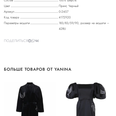
Состав
100% шерсть
Цвет
Принт, Черный
Артикул
0-2457
Код товара
4172920
Параметры модели
183/83/59/90, размер на модели –
42RU
ПОДЕЛИТЬСЯ
БОЛЬШЕ ТОВАРОВ ОТ YANINA