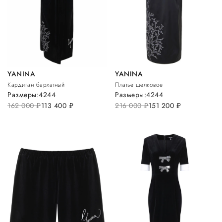
YANINA
YANINA
Кардиган бархатный
Платье шелковое
Размеры:
42
44
Размеры:
42
44
162 000
руб.
113 400
руб.
216 000
руб.
151 200
руб.