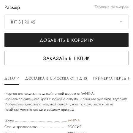
Размер
Таблица размеров
INT S | RU 42
ДОБАВИТЬ В КОРЗИНУ
ЗАКАЗАТЬ В 1 КЛИК
ДЕТАЛИ
ДОСТАВКА В Г. МОСКВА ОТ 1 ДНЯ
ПРИМЕРКА ПЕРЕД П
-Черное платье-миди из мягкой тонкой шерсти от YANINA.
-Модель приталенного кроя с юбкой А-силуэта, длинными рукавами, глубоким
V-образным декольте с нюдовой сеткой, узким поясом, застежкой на
Бренд
YANINA
Страна производства
РОССИЯ