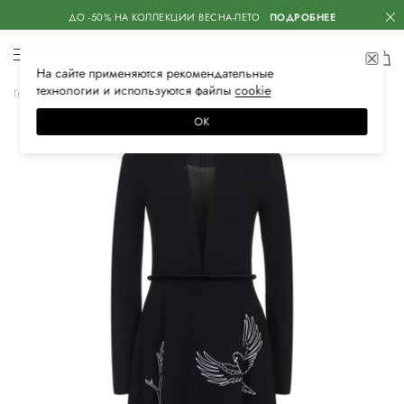
ДО -50% НА КОЛЛЕКЦИИ ВЕСНА-ЛЕТО
ПОДРОБНЕЕ
На сайте применяются
рекомендательные
технологии
и используются файлы
сооkiе
Главная
Женская
Одежда
Платья
Повседневные
ОК
–30%