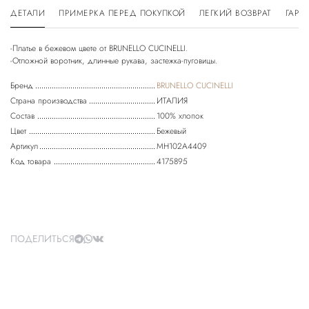
ДЕТАЛИ
ПРИМЕРКА ПЕРЕД ПОКУПКОЙ
ЛЕГКИЙ ВОЗВРАТ
ГАРА
-Платье в бежевом цвете от BRUNELLO CUCINELLI.
Бренд
BRUNELLO CUCINELLI
Страна производства
ИТАЛИЯ
Состав
100% хлопок
Цвет
Бежевый
Артикул
MH102A4409
Код товара
4175895
ПОДЕЛИТЬСЯ