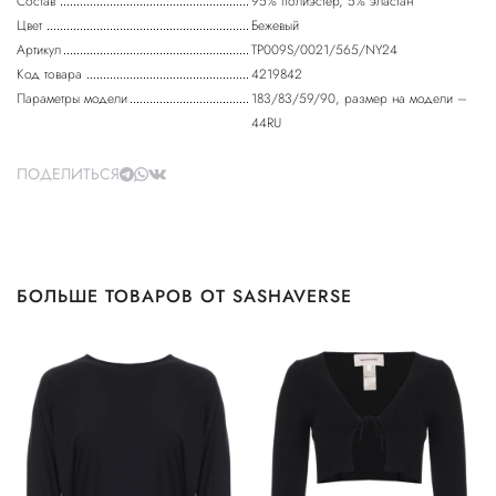
Состав
95% полиэстер, 5% эластан
Цвет
Бежевый
Артикул
TP009S/0021/565/NY24
Код товара
4219842
Параметры модели
183/83/59/90, размер на модели –
44RU
ПОДЕЛИТЬСЯ
БОЛЬШЕ ТОВАРОВ ОТ SASHAVERSE