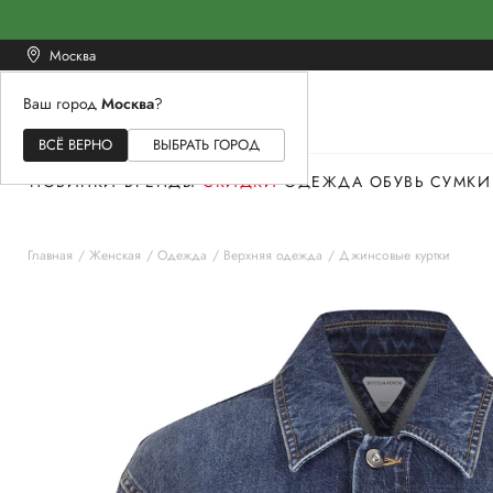
Москва
Ваш город
Москва
?
ЖЕНСКОЕ
МУЖСКОЕ
ДЕТСКОЕ
ВСЁ ВЕРНО
ВЫБРАТЬ ГОРОД
НОВИНКИ
БРЕНДЫ
СКИДКИ
ОДЕЖДА
ОБУВЬ
СУМКИ
Главная
Женская
Одежда
Верхняя одежда
Джинсовые куртки