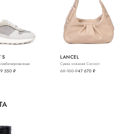
`S
LANCEL
комбинированные
Сумка кожаная Cocoon
29 550
руб.
68 100
руб.
47 670
руб.
TA