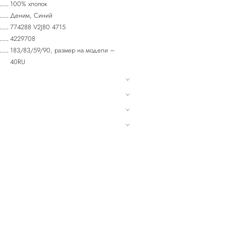
100% хлопок
Деним, Синий
774288 V2J80 4715
4229708
183/83/59/90, размер на модели –
40RU