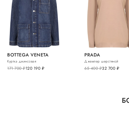
BOTTEGA VENETA
PRADA
Куртка джинсовая
Джемпер шерстяной
171 700
руб.
120 190
руб.
65 400
руб.
32 700
руб.
Б