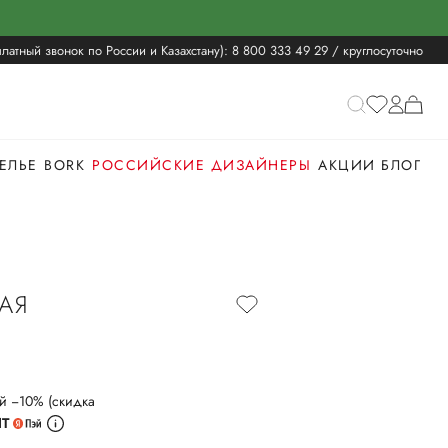
латный звонок по России и Казахстану):
8 800 333 49 29
/ круглосуточно
ЕЛЬЕ
BORK
РОССИЙСКИЕ ДИЗАЙНЕРЫ
АКЦИИ
БЛОГ
АЯ
й −10% (скидка
ИТ