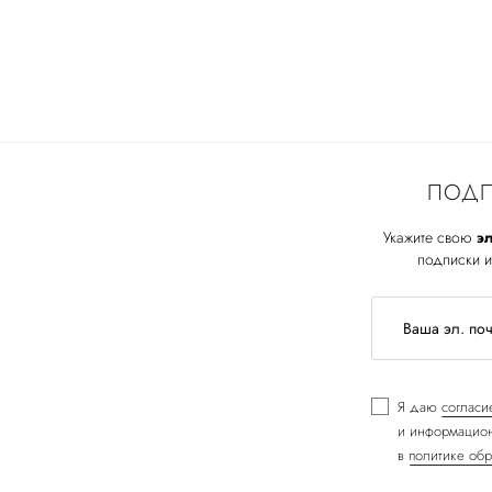
ПОДП
Укажите свою
эл
подписки и
Я даю
согласи
и информацион
в
политике обр