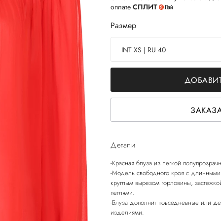
оплате
СПЛИТ
Размер
INT XS | RU 40
ДОБАВИТ
ЗАКАЗА
Детали
-Красная блуза из легкой полупрозрачн
-Модель свободного кроя с длинными
круглым вырезом горловины, застежк
петлями.
-Блуза дополнит повседневные или д