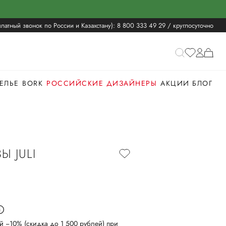
латный звонок по России и Казахстану):
8 800 333 49 29
/ круглосуточно
ЕЛЬЕ
BORK
РОССИЙСКИЕ ДИЗАЙНЕРЫ
АКЦИИ
БЛОГ
Ы JULI
й −10% (скидка до 1 500 рублей) при