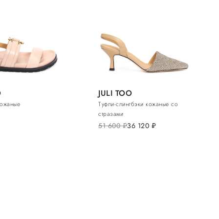
O
JULI TOO
кожаные
Туфли-слингбэки кожаные со
стразами
51 600
руб.
36 120
руб.