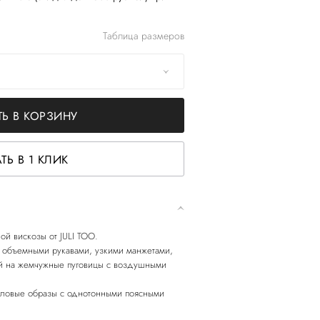
Таблица размеров
Ь В КОРЗИНУ
ТЬ В 1 КЛИК
ой вискозы от JULI TOO.
 объемными рукавами, узкими манжетами,
ой на жемчужные пуговицы с воздушными
еловые образы с однотонными поясными