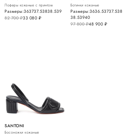
Лоферы кожаные с принтом
Ботинки кожаные
Размеры:
36
37
37.5
38
38.5
39
Размеры:
36
36.5
37
37.5
38
38.5
39
40
82 700
руб.
33 080
руб.
97 800
руб.
48 900
руб.
SANTONI
Босоножки кожаные