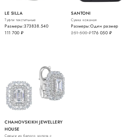
LE SILLA
SANTONI
Туфли текстильные
Сумка кожаная
Размеры:
37
38
38.5
40
Размеры:
Один размер
111 700
руб.
251 500
руб.
176 050
руб.
CHAMOVSKIKH JEWELLERY
HOUSE
Серьги из белого золота с