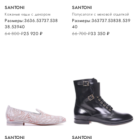
SANTONI
SANTONI
Кожаные кеды с декором
Полусапоги с меховой отделкой
Размеры:
36
36.5
37
37.5
38
Размеры:
36
37
37.5
38
38.5
39
38.5
39
40
40
64 800
руб.
25 920
руб.
66 700
руб.
33 350
руб.
SANTONI
SANTONI