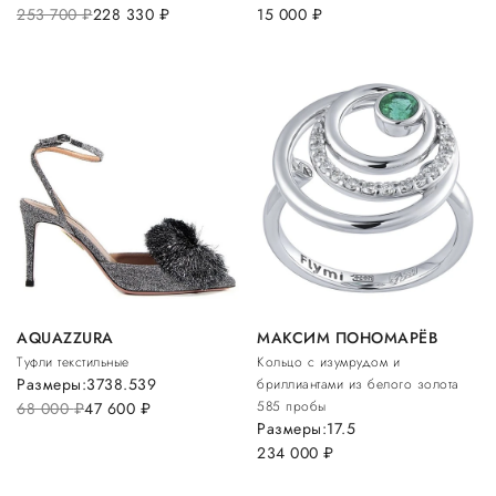
253 700
руб.
228 330
руб.
15 000
руб.
AQUAZZURA
МАКСИМ ПОНОМАРЁВ
Туфли текстильные
Кольцо с изумрудом и
Размеры:
37
38.5
39
бриллиантами из белого золота
585 пробы
68 000
руб.
47 600
руб.
Размеры:
17.5
234 000
руб.