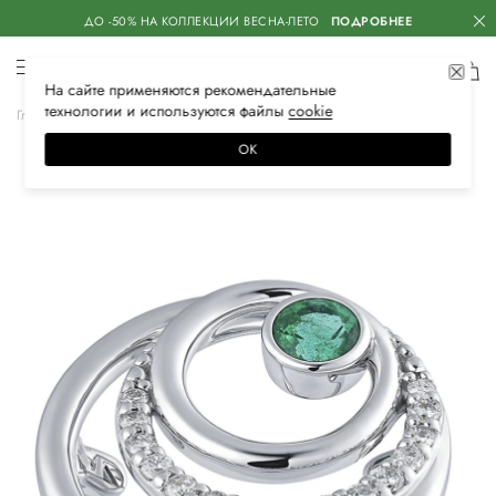
ДО -50% НА КОЛЛЕКЦИИ ВЕСНА-ЛЕТО
ПОДРОБНЕЕ
На сайте применяются
рекомендательные
технологии
и используются файлы
сооkiе
Главная
Женская
Аксессуары
Ювелирные украшения
Кольца
ОК