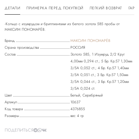
ДЕТАЛИ
ПРИМЕРКА ПЕРЕД ПОКУПКОЙ
ЛЕГКИЙ ВОЗВРАТ
ГАРА
-Кольцо с изумрудом и бриллиантами из белого золота 585 пробы от
Бренд
МАКСИМ ПОНОМАРЁВ
Страна производства
РОССИЯ
Состав
Золото 585, 1 Изумруд 2/2 Круг
4,00мм 0,294 ct.; 5 Бр. Кр.57 1,30мм
3/5А 0,052 ct.; 4 Бр. Кр.57 1,40мм
3/5А 0,051 ct.; 3 Бр. Кр.57 1,50мм
3/5А 0,044 ct.; 3 Бр. Кр.57 1,20мм
3/5А 0,024 ct.
Цвет
Белый, Серебряный
Артикул
10637
Код товара
4376855
Размеры
вес 4 гр
ПОДЕЛИТЬСЯ