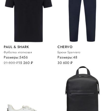
PAUL & SHARK
CHERVO
Футболка хлопковая
Брюки Sparviero
Размеры:
54
56
Размеры:
48
21 800
руб.
15 260
руб.
30 600
руб.