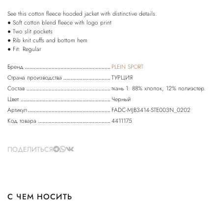
See this cotton fleece hooded jacket with distinctive details.
● Soft cotton blend fleece with logo print
● Two slit pockets
● Rib knit cuffs and bottom hem
● Fit: Regular
Бренд
PLEIN SPORT
Страна производства
ТУРЦИЯ
Состав
ткань 1: 88% хлопок, 12% полиэстер.
Цвет
Черный
Артикул
FADC-MJB3414-STE003N_0202
Код товара
4411175
ПОДЕЛИТЬСЯ
С ЧЕМ НОСИТЬ