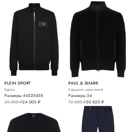
PLEIN SPORT
PAUL & SHARK
Куртка
Кардиган шерстяной
Размеры:
44
52
54
58
Размеры:
54
30 000
руб.
24 000
руб.
72 600
руб.
50 820
руб.