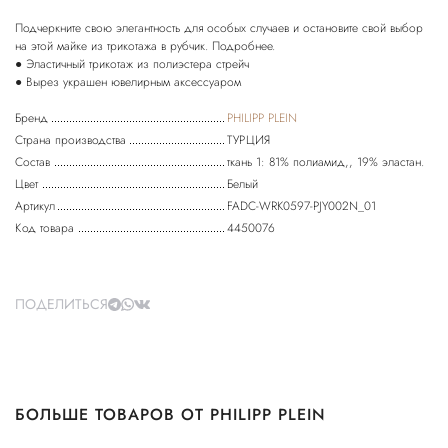
Подчеркните свою элегантность для особых случаев и остановите свой выбор
на этой майке из трикотажа в рубчик. Подробнее.
● Эластичный трикотаж из полиэстера стрейч
● Вырез украшен ювелирным аксессуаром
Бренд
PHILIPP PLEIN
Страна производства
ТУРЦИЯ
Состав
ткань 1: 81% полиамид,, 19% эластан.
Цвет
Белый
Артикул
FADC-WRK0597-PJY002N_01
Код товара
4450076
ПОДЕЛИТЬСЯ
БОЛЬШЕ ТОВАРОВ ОТ PHILIPP PLEIN