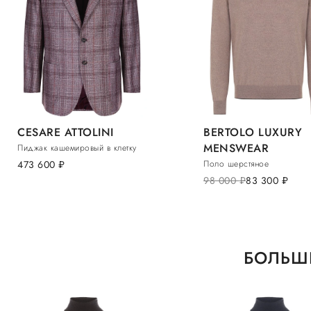
CESARE ATTOLINI
BERTOLO LUXURY
MENSWEAR
Пиджак кашемировый в клетку
473 600
руб.
Поло шерстяное
98 000
руб.
83 300
руб.
БОЛЬШЕ