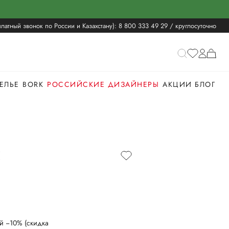
латный звонок по России и Казахстану):
8 800 333 49 29
/ круглосуточно
ЕЛЬЕ
BORK
РОССИЙСКИЕ ДИЗАЙНЕРЫ
АКЦИИ
БЛОГ
Е
й −10% (скидка