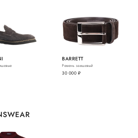
I
BARRETT
мшевые
Ремень замшевый
.
30 000
руб.
ENSWEAR