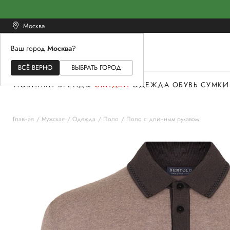
Москва
Ваш город
Москва
?
ЖЕНСКОЕ
МУЖСКОЕ
ДЕТСКОЕ
ВСЁ ВЕРНО
ВЫБРАТЬ ГОРОД
НОВИНКИ
БРЕНДЫ
СКИДКИ
ОДЕЖДА
ОБУВЬ
СУМКИ
Главная
Мужская
Одежда
Поло
Поло с длинным рукавом