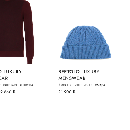
O LUXURY
BERTOLO LUXURY
EAR
MENSWEAR
з кашемира и шелка
Вязаная шапка из кашемира
39 660
руб.
21 900
руб.