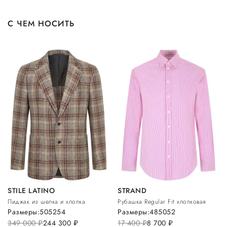
С ЧЕМ НОСИТЬ
STILE LATINO
STRAND
Пиджак из шелка и хлопка
Рубашка Regular Fit хлопковая
Размеры:
50
52
54
Размеры:
48
50
52
349 000
руб.
244 300
руб.
17 400
руб.
8 700
руб.