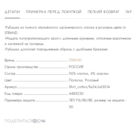
ДЕТАЛИ
ПРИМЕРКА ПЕРЕД ПОКУПКОЙ
ЛЕГКИЙ ВОЗВРАТ
ГАРА
-Рубашка из тонкого итальянского органического хлопка в розовом цвете от
STRAND.
-Модель полуприлегающего кроя с длинными рукавами, отложным воротником
и застежкой на пуговицы.
Бренд
STRAND
Страна производства
РОССИЯ
Состав
96% хлопок, 4% эластан
Цвет
Полоска, Розовый
Артикул
Shirt_cotton/fw24/ral3014
Код товара
4483230
Параметры модели
187/116/80/88, размер на модели -
50
ПОДЕЛИТЬСЯ