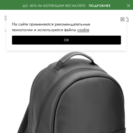
ДО -50% НА КОЛЛЕКЦИИ ВЕСНА-ЛЕТО
ПОДРОБНЕЕ
На сайте применяются
рекомендательные
технологии
и используются файлы
сооkiе
Главная
Женское
Сумки
Рюкзаки
ОК
–20%