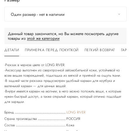
Один размер - нет в наличии
Данный товар закончился, но Вы можете посмотреть другие
товары из
этой же категории
ДЕТАЛИ
ПРИМЕРКА ПЕРЕД ПОКУПКОЙ
ЛЕГКИЙ ВОЗВРАТ
ГАРА
-Рюкзак в черном цвете от LONG RIVER.
-Аксессуар выполнен из сверхпрочной автомобильной кожи, устойчивой ко
всем видам повреждений, подкладка из мягкой и приятной на ощупь ткани.
-В задней части рюкзака предусмотрен удобный карман для ноутбука и
маленький карман — для ценных вещей.
-Внутри имеется карман на молнии; в него можно положить вещи, к которым
нужен быстрый доступ, а также открытый карман, который отлично подойдет
Бренд
LONG RIVER
Страна производства
РОССИЯ
Состав
Кожа