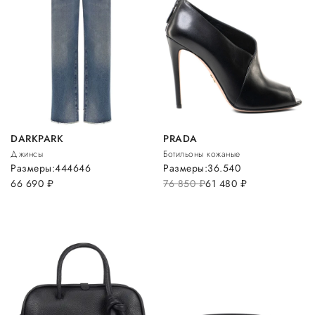
DARKPARK
PRADA
Джинсы
Ботильоны кожаные
Размеры:
44
46
46
Размеры:
36.5
40
66 690
руб.
76 850
руб.
61 480
руб.