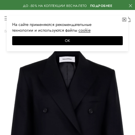
ДО -50% НА КОЛЛЕКЦИИ ВЕСНА-ЛЕТО
ПОДРОБНЕЕ
На сайте применяются
рекомендательные
технологии
и используются файлы
сооkiе
Главная
Женская
Одежда
Пиджаки
Повседневные
ОК
–10%