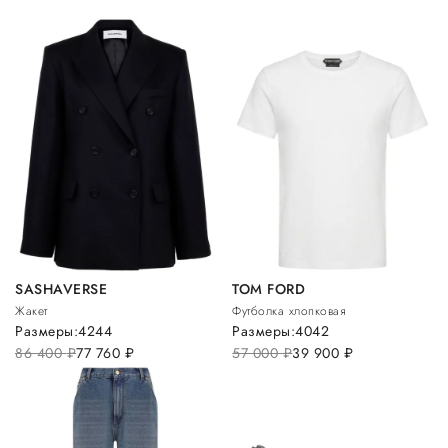
SASHAVERSE
TOM FORD
Жакет
Футболка хлопковая
Размеры:
42
44
Размеры:
40
42
86 400
руб.
77 760
руб.
57 000
руб.
39 900
руб.