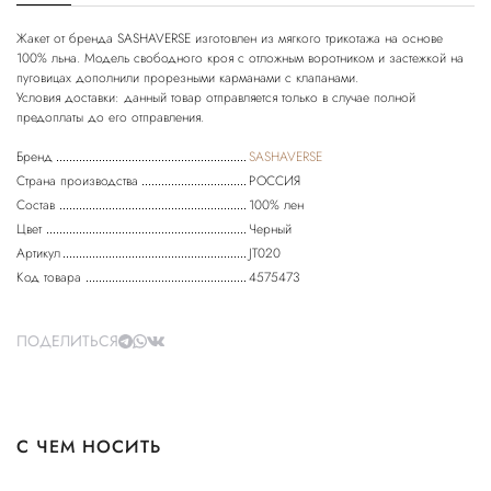
Жакет от бренда SASHAVERSE изготовлен из мягкого трикотажа на основе
100% льна. Модель свободного кроя с отложным воротником и застежкой на
пуговицах дополнили прорезными карманами с клапанами.
Условия доставки: данный товар отправляется только в случае полной
предоплаты до его отправления.
Бренд
SASHAVERSE
Страна производства
РОССИЯ
Состав
100% лен
Цвет
Черный
Артикул
JT020
Код товара
4575473
ПОДЕЛИТЬСЯ
С ЧЕМ НОСИТЬ