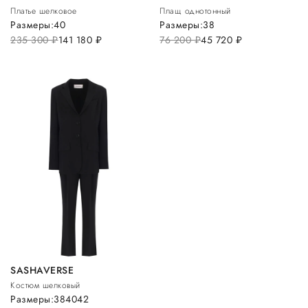
Платье шелковое
Плащ однотонный
Размеры:
40
Размеры:
38
235 300
руб.
141 180
руб.
76 200
руб.
45 720
руб.
SASHAVERSE
Костюм шелковый
Размеры:
38
40
42