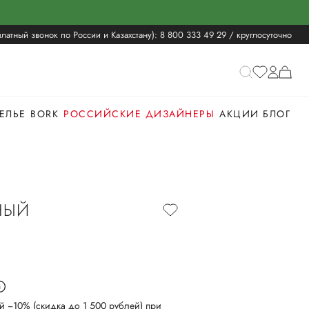
латный звонок по России и Казахстану):
8 800 333 49 29
/ круглосуточно
ЕЛЬЕ
BORK
РОССИЙСКИЕ ДИЗАЙНЕРЫ
АКЦИИ
БЛОГ
НЫЙ
й −10% (скидка до 1 500 рублей) при