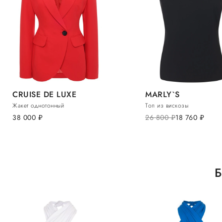
CRUISE DE LUXE
MARLY`S
Жакет однотонный
Топ из вискозы
38 000
руб.
26 800
руб.
18 760
руб.
Б