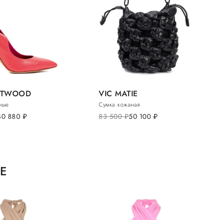
ATWOOD
VIC MATIE
ные
Сумка кожаная
40 880
руб.
83 500
руб.
50 100
руб.
XE