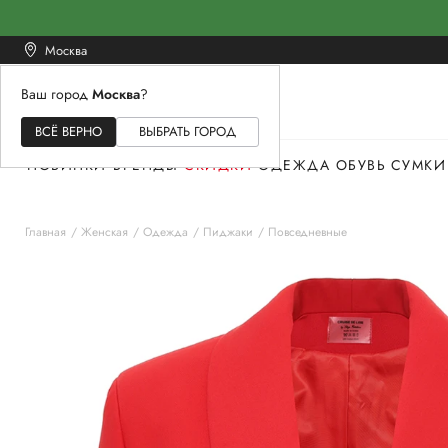
Москва
Ваш город
Москва
?
ЖЕНСКОЕ
МУЖСКОЕ
ДЕТСКОЕ
ВСЁ ВЕРНО
ВЫБРАТЬ ГОРОД
НОВИНКИ
БРЕНДЫ
СКИДКИ
ОДЕЖДА
ОБУВЬ
СУМКИ
Главная
Женская
Одежда
Пиджаки
Повседневные