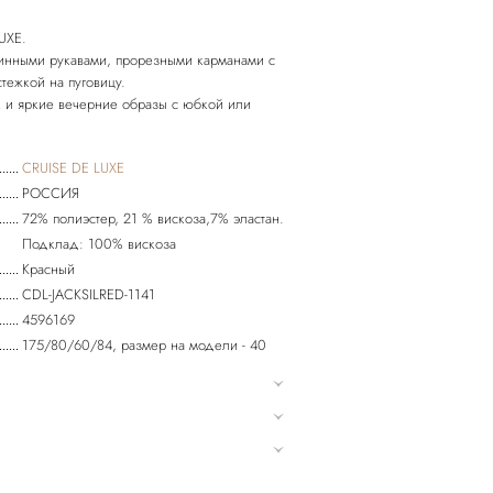
UXE.
инными рукавами, прорезными карманами с
тежкой на пуговицу.
к и яркие вечерние образы с юбкой или
CRUISE DE LUXE
РОССИЯ
72% полиэстер, 21 % вискоза,7% эластан.
Подклад: 100% вискоза
Красный
CDL-JACKSILRED-1141
4596169
175/80/60/84, размер на модели - 40