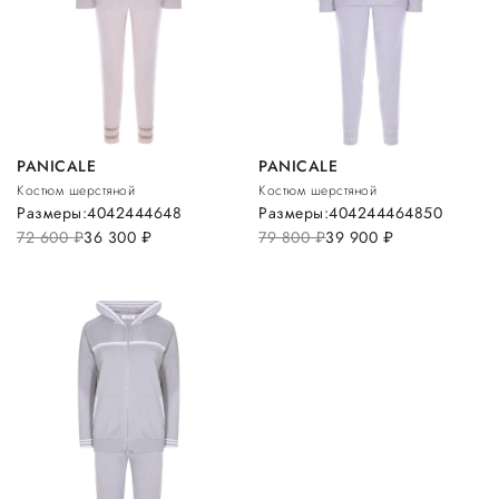
PANICALE
PANICALE
Костюм шерстяной
Костюм шерстяной
Размеры:
40
42
44
46
48
Размеры:
40
42
44
46
48
50
72 600
руб.
36 300
руб.
79 800
руб.
39 900
руб.