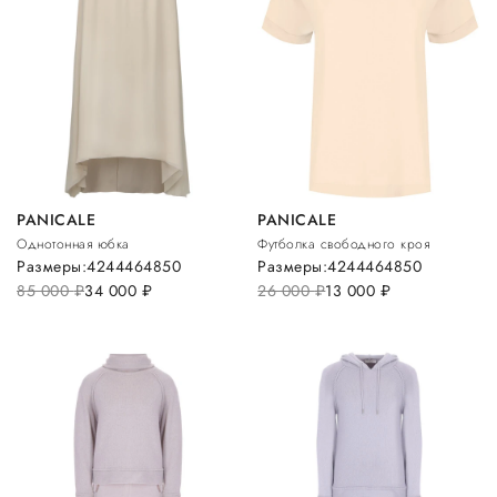
PANICALE
PANICALE
Однотонная юбка
Футболка свободного кроя
Размеры:
42
44
46
48
50
Размеры:
42
44
46
48
50
85 000
руб.
34 000
руб.
26 000
руб.
13 000
руб.