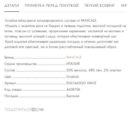
ДЕТАЛИ
ПРИМЕРКА ПЕРЕД ПОКУПКОЙ
ЛЕГКИЙ ВОЗВРАТ
ГАРА
-Голубая юбка-макси купажированного состава от PANICALE.
-Модель с акцентом кроя на бедрах и прямым подолом, высокой посадкой на
талии, поясом со шлевками, прорезными карманами, застежкой на молнию и
пуговицу, высокой шлицей сзади, которая обеспечивает комфортный шаг.
-Крой изделия обеспечивает идеальную посадку и отлично дополняет как
Бренд
PANICALE
Страна производства
ИТАЛИЯ
Состав
50% вискоза, 48% лен, 2% эластан
Цвет
Голубой
Артикул
D361460GO WAVE
Код товара
4608758
Посадка
Высокая
ПОДЕЛИТЬСЯ