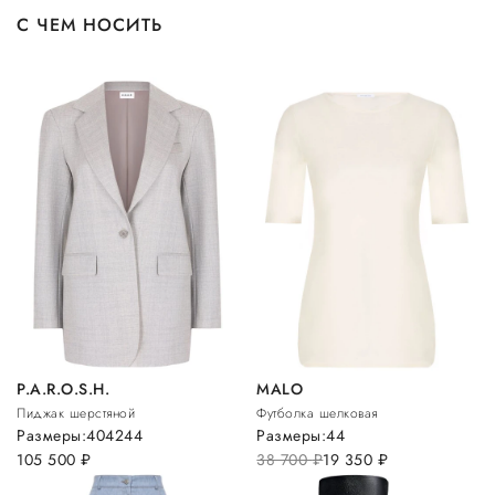
С ЧЕМ НОСИТЬ
P.A.R.O.S.H.
MALO
Пиджак шерстяной
Футболка шелковая
Размеры:
40
42
44
Размеры:
44
105 500
руб.
38 700
руб.
19 350
руб.