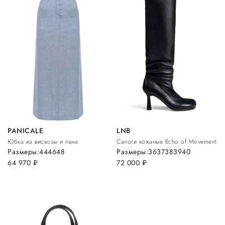
PANICALE
LNB
Юбка из вискозы и льна
Сапоги кожаные Echo of Movement
Размеры:
44
46
48
Размеры:
36
37
38
39
40
64 970
руб.
72 000
руб.