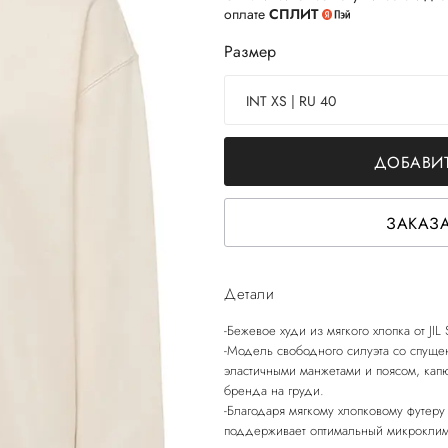
оплате
СПЛИТ
Размер
INT XS | RU 40
ДОБАВИТ
ЗАКАЗА
Детали
-Бежевое худи из мягкого хлопка от JI
-Модель свободного силуэта со спуще
эластичными манжетами и поясом, кап
бренда на груди.
-Благодаря мягкому хлопковому футеру