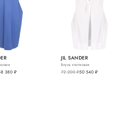
DER
JIL SANDER
пковое
Блуза хлопковая
58 380
руб.
72 200
руб.
50 540
руб.