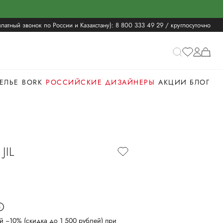
латный звонок по России и Казахстану):
8 800 333 49 29
/ круглосуточно
ЕЛЬЕ
BORK
РОССИЙСКИЕ ДИЗАЙНЕРЫ
АКЦИИ
БЛОГ
JIL
й −10% (скидка до 1 500 рублей) при