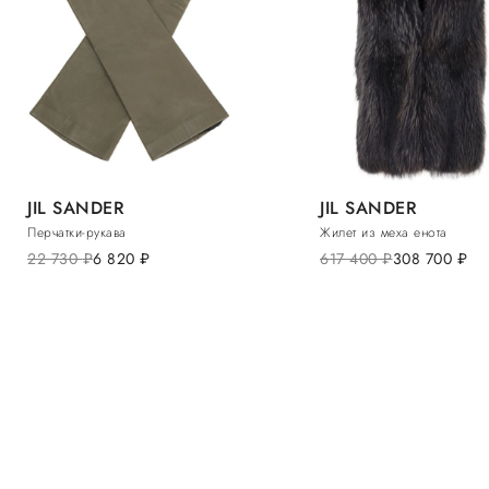
JIL SANDER
JIL SANDER
Перчатки-рукава
Жилет из меха енота
22 730
руб.
6 820
руб.
617 400
руб.
308 700
руб.