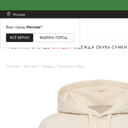
Москва
Ваш город
Москва
?
ЖЕНСКОЕ
МУЖСКОЕ
ДЕТСКОЕ
ВСЁ ВЕРНО
ВЫБРАТЬ ГОРОД
НОВИНКИ
БРЕНДЫ
СКИДКИ
ОДЕЖДА
ОБУВЬ
СУМКИ
Главная
Женская
Одежда
Толстовки
Худи