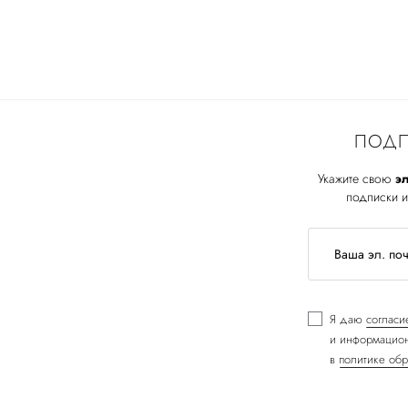
ПОДП
Укажите свою
эл
подписки и
Я даю
согласи
и информацион
в
политике обр