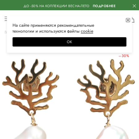
ДО -50% НА КОЛЛЕКЦИИ ВЕСНА-ЛЕТО
ПОДРОБНЕЕ
На сайте применяются
рекомендательные
технологии
и используются файлы
сооkiе
Главная
Женская
Аксессуары
Бижутерия
Серьги
ОК
ЛЕТНИЕ СКИДКИ
–30%