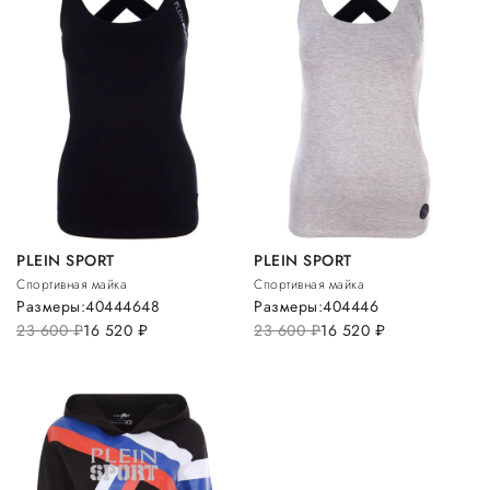
PLEIN SPORT
PLEIN SPORT
Спортивная майка
Спортивная майка
Размеры:
40
44
46
48
Размеры:
40
44
46
23 600
руб.
16 520
руб.
23 600
руб.
16 520
руб.