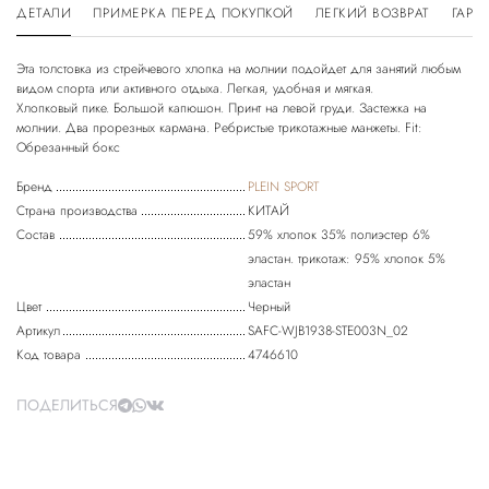
ДЕТАЛИ
ПРИМЕРКА ПЕРЕД ПОКУПКОЙ
ЛЕГКИЙ ВОЗВРАТ
ГАРА
Эта толстовка из стрейчевого хлопка на молнии подойдет для занятий любым
видом спорта или активного отдыха. Легкая, удобная и мягкая.
Хлопковый пике. Большой капюшон. Принт на левой груди. Застежка на
молнии. Два прорезных кармана. Ребристые трикотажные манжеты. Fit:
Обрезанный бокс
Бренд
PLEIN SPORT
Страна производства
КИТАЙ
Состав
59% хлопок 35% полиэстер 6%
эластан. трикотаж: 95% хлопок 5%
эластан
Цвет
Черный
Артикул
SAFC-WJB1938-STE003N_02
Код товара
4746610
ПОДЕЛИТЬСЯ