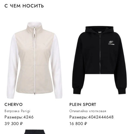
С ЧЕМ НОСИТЬ
CHERVO
PLEIN SPORT
Ветровка Parigi
Олимпийка хлопковая
Размеры:
42
46
Размеры:
40
42
44
46
48
39 300
руб.
16 800
руб.