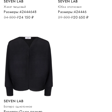
SEVEN LAB
SEVEN LAB
Жакет твидовый
Юбка хлопковая
Размеры:
42
44
46
48
Размеры:
42
44
46
34 500
руб.
24 150
руб.
29 500
руб.
20 650
руб.
SEVEN LAB
Болеро однотонное
Размеры:
Один размер