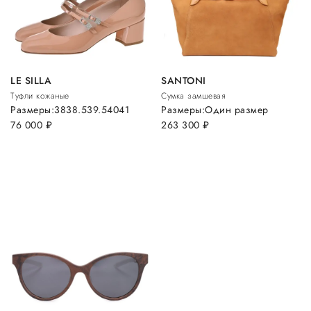
LE SILLA
SANTONI
Туфли кожаные
Сумка замшевая
Размеры:
38
38.5
39.5
40
41
Размеры:
Один размер
76 000
руб.
263 300
руб.