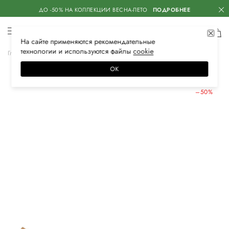
ДО -50% НА КОЛЛЕКЦИИ ВЕСНА-ЛЕТО
ПОДРОБНЕЕ
На сайте применяются
рекомендательные
технологии
и используются файлы
сооkiе
Главная
Женская
Обувь
Туфли
ОК
ЛЕТНИЕ СКИДКИ
–50%