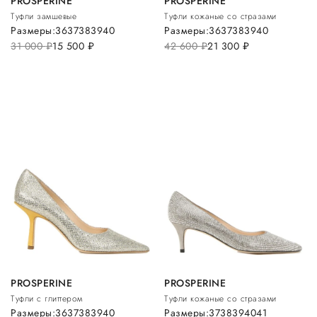
PROSPERINE
PROSPERINE
Туфли замшевые
Туфли кожаные со стразами
Размеры:
36
37
38
39
40
Размеры:
36
37
38
39
40
31 000
руб.
15 500
руб.
42 600
руб.
21 300
руб.
PROSPERINE
PROSPERINE
Туфли с глиттером
Туфли кожаные со стразами
Размеры:
36
37
38
39
40
Размеры:
37
38
39
40
41