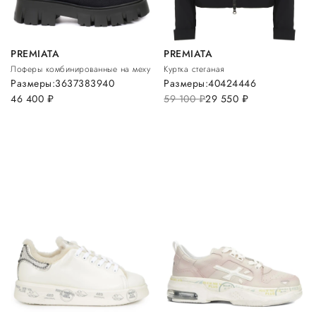
PREMIATA
PREMIATA
Лоферы комбинированные на меху
Куртка стеганая
Размеры:
36
37
38
39
40
Размеры:
40
42
44
46
46 400
руб.
59 100
руб.
29 550
руб.