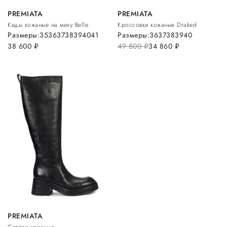
PREMIATA
PREMIATA
Кеды кожаные на меху Belle
Кроссовки кожаные Draked
Размеры:
35
36
37
38
39
40
41
Размеры:
36
37
38
39
40
38 600
руб.
49 800
руб.
34 860
руб.
PREMIATA
Сапоги кожаные