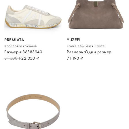
PREMIATA
YUZEFI
Кроссовки кожаные
Сумка замшевая Gyoza
Размеры:
36
38
39
40
Размеры:
Один размер
31 500
руб.
22 050
руб.
71 190
руб.