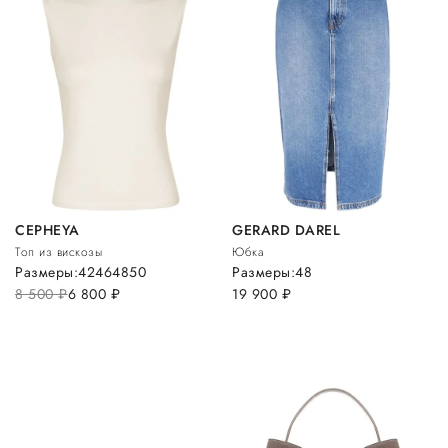
CEPHEYA
GERARD DAREL
Топ из вискозы
Юбка
Размеры:
42
46
48
50
Размеры:
48
8 500
руб.
6 800
руб.
19 900
руб.