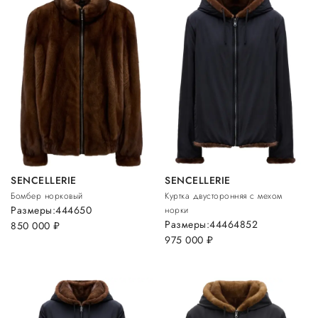
SENCELLERIE
SENCELLERIE
Бомбер норковый
Куртка двусторонняя с мехом
Размеры:
44
46
50
норки
Размеры:
44
46
48
52
850 000
руб.
975 000
руб.