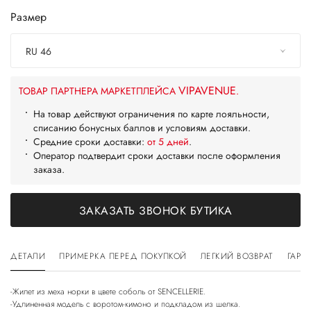
Размер
RU 46
VIPAVENUE
ТОВАР ПАРТНЕРА МАРКЕТПЛЕЙСА
.
На товар действуют ограничения по карте лояльности,
списанию бонусных баллов и условиям доставки.
Средние сроки доставки:
от 5 дней
.
Оператор подтвердит сроки доставки после оформления
заказа.
ЗАКАЗАТЬ ЗВОНОК БУТИКА
ДЕТАЛИ
ПРИМЕРКА ПЕРЕД ПОКУПКОЙ
ЛЕГКИЙ ВОЗВРАТ
ГАРА
-Жилет из меха норки в цвете соболь от SENCELLERIE.
-Удлиненная модель с воротом-кимоно и подкладом из шелка.