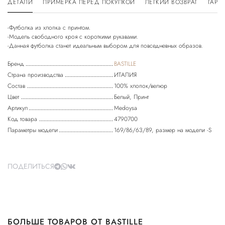
ДЕТАЛИ
ПРИМЕРКА ПЕРЕД ПОКУПКОЙ
ЛЕГКИЙ ВОЗВРАТ
ГАРА
-Футболка из хлопка с принтом.
-Модель свободного кроя с короткими рукавами.
Бренд
BASTILLE
Страна производства
ИТАЛИЯ
Состав
100% хлопок/велюр
Цвет
Белый, Принт
Артикул
Medoysa
Код товара
4790700
Параметры модели
169/86/63/89, размер на модели -S
ПОДЕЛИТЬСЯ
БОЛЬШЕ ТОВАРОВ ОТ BASTILLE