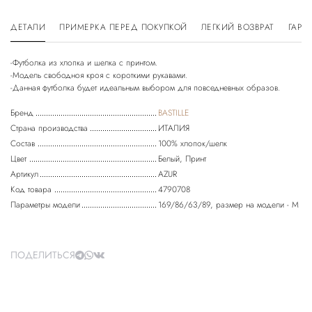
ДЕТАЛИ
ПРИМЕРКА ПЕРЕД ПОКУПКОЙ
ЛЕГКИЙ ВОЗВРАТ
ГАРА
-Футболка из хлопка и шелка с принтом.
-Модель свободноя кроя с короткими рукавами.
Бренд
BASTILLE
Страна производства
ИТАЛИЯ
Состав
100% хлопок/шелк
Цвет
Белый, Принт
Артикул
AZUR
Код товара
4790708
Параметры модели
169/86/63/89, размер на модели - M
ПОДЕЛИТЬСЯ