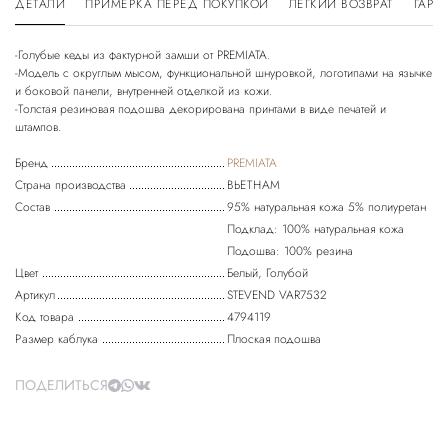
ДЕТАЛИ
ПРИМЕРКА ПЕРЕД ПОКУПКОЙ
ЛЕГКИЙ ВОЗВРАТ
ГАРА
-Голубые кеды из фактурной замши от PREMIATA.
-Модель с округлым мысом, функциональной шнуровкой, логотипами на язычке
и боковой панели, внутренней отделкой из кожи.
-Толстая резиновая подошва декорирована принтами в виде печатей и
Бренд
PREMIATA
Страна производства
ВЬЕТНАМ
Состав
95% натуральная кожа 5% полиуретан
Подклад: 100% натуральная кожа
Подошва: 100% резина
Цвет
Белый, Голубой
Артикул
STEVEND VAR7532
Код товара
4794119
Размер каблука
Плоская подошва
ПОДЕЛИТЬСЯ