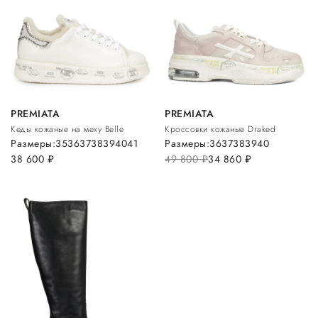
PREMIATA
PREMIATA
Кеды кожаные на меху Belle
Кроссовки кожаные Draked
Размеры:
35
36
37
38
39
40
41
Размеры:
36
37
38
39
40
38 600
руб.
49 800
руб.
34 860
руб.