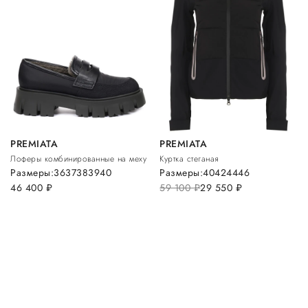
PREMIATA
PREMIATA
Лоферы комбинированные на меху
Куртка стеганая
Размеры:
36
37
38
39
40
Размеры:
40
42
44
46
46 400
руб.
59 100
руб.
29 550
руб.