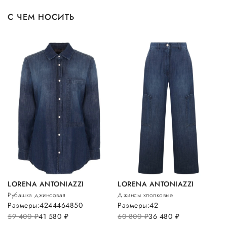
С ЧЕМ НОСИТЬ
LORENA ANTONIAZZI
LORENA ANTONIAZZI
Рубашка джинсовая
Джинсы хлопковые
Размеры:
42
44
46
48
50
Размеры:
42
59 400
руб.
41 580
руб.
60 800
руб.
36 480
руб.