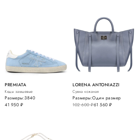
PREMIATA
LORENA ANTONIAZZI
Кеды замшевые
Сумка кожаная
Размеры:
38
40
Размеры:
Один размер
41 950
руб.
102 600
руб.
61 560
руб.