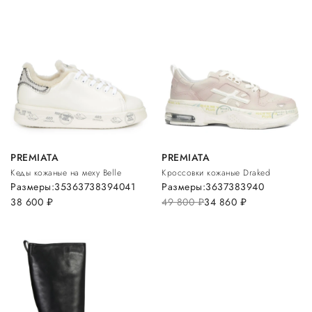
PREMIATA
PREMIATA
Кеды кожаные на меху Belle
Кроссовки кожаные Draked
Размеры:
35
36
37
38
39
40
41
Размеры:
36
37
38
39
40
38 600
руб.
49 800
руб.
34 860
руб.