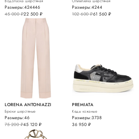
Водолазка шерстяная
Олимпийка шерстяная
Размеры:
42
44
46
Размеры:
42
44
45 000
руб.
22 500
руб.
102 600
руб.
61 560
руб.
LORENA ANTONIAZZI
PREMIATA
Брюки шерстяные
Кеды кожаные
Размеры:
46
Размеры:
37
38
75 200
руб.
45 120
руб.
36 950
руб.