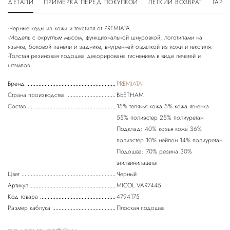
ДЕТАЛИ
ПРИМЕРКА ПЕРЕД ПОКУПКОЙ
ЛЕГКИЙ ВОЗВРАТ
ГАРА
-Черные кеды из кожи и текстиля от PREMIATA.
-Модель с округлым мысом, функциональной шнуровкой, логотипами на
язычке, боковой панели и заднике, внутренней отделкой из кожи и текстиля.
-Толстая резиновая подошва декорирована тиснением в виде печатей и
Бренд
PREMIATA
Страна производства
ВЬЕТНАМ
Состав
15% телячья кожа 5% кожа ягненка
55% полиэстер 25% полиуретан
Подклад: 40% козья кожа 36%
полиэстер 10% нейлон 14% полиуретан
Подошва: 70% резина 30%
этилвинилацетат
Цвет
Черный
Артикул
MICOL VAR7445
Код товара
4794175
Размер каблука
Плоская подошва