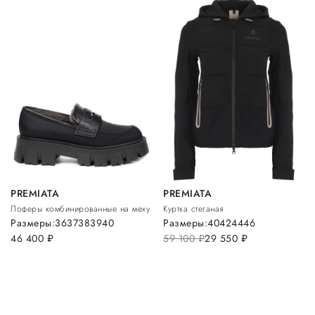
PREMIATA
PREMIATA
Лоферы комбинированные на меху
Куртка стеганая
Размеры:
36
37
38
39
40
Размеры:
40
42
44
46
46 400
руб.
59 100
руб.
29 550
руб.