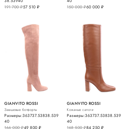
38.5
39
40
40
191 700
руб.
57 510
руб.
150 000
руб.
60 000
руб.
GIANVITO ROSSI
GIANVITO ROSSI
Замшевые ботфорты
Кожаные сапоги
Размеры:
36
37
37.5
38
38.5
39
Размеры:
36
37
37.5
38
38.5
39
40
40
166 000
руб.
49 800
руб.
168 500
руб.
84 250
руб.