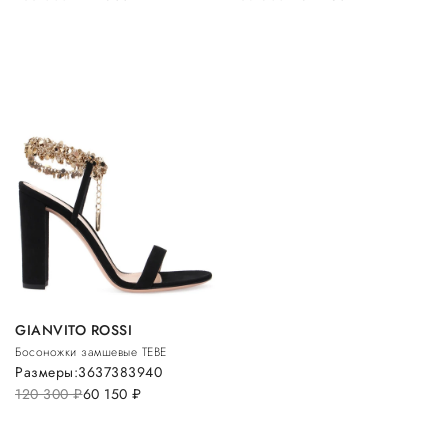
GIANVITO ROSSI
Босоножки замшевые TEBE
Размеры:
36
37
38
39
40
120 300
руб.
60 150
руб.