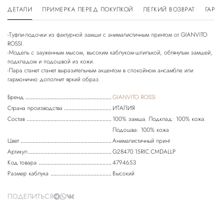
ДЕТАЛИ
ПРИМЕРКА ПЕРЕД ПОКУПКОЙ
ЛЕГКИЙ ВОЗВРАТ
ГАРА
-Туфли-лодочки из фактурной замши с анималистичным принтом от GIANVITO
ROSSI.
-Модель с зауженным мысом, высоким каблуком-шпилькой, обтянутым замшей,
подкладом и подошвой из кожи.
-Пара станет станет выразительным акцентом в спокойном ансамбле или
Бренд
GIANVITO ROSSI
Страна производства
ИТАЛИЯ
Состав
100% замша. Подклад: 100% кожа.
Подошва: 100% кожа
Цвет
Анималистичный принт
Артикул
G28470.15RIC.CMDALLP
Код товара
4794653
Размер каблука
Высокий
ПОДЕЛИТЬСЯ