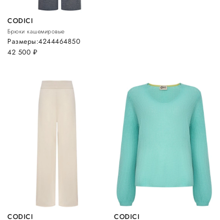
CODICI
Брюки кашемировые
Размеры:
42
44
46
48
50
42 500
руб.
CODICI
CODICI