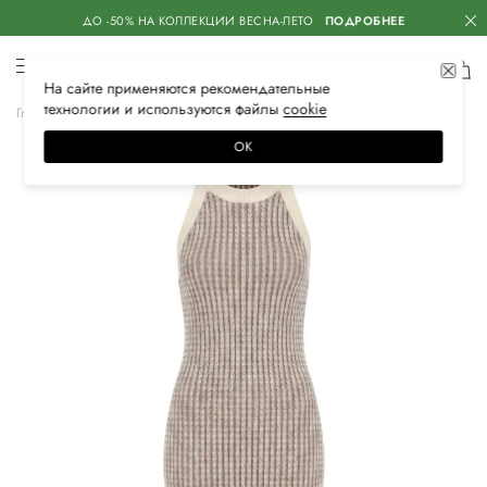
ДО -50% НА КОЛЛЕКЦИИ ВЕСНА-ЛЕТО
ПОДРОБНЕЕ
На сайте применяются
рекомендательные
технологии
и используются файлы
сооkiе
Главная
Женская
Одежда
Платья
Повседневные
ОК