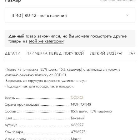
IT 40 | RU 42 - нет в наличии
Данный товар закончился, но Вы можете посмотреть другие
товары из
этой же категории
ДЕТАЛИ
ПРИМЕРКА ПЕРЕД ПОКУПКОЙ
ЛЕГКИЙ ВОЗВРАТ
ГАРА
-Платье из трикотажа (85% шелк, 15% кашемир) с вытянутым силуэтом в
молочно-бежевую полоску от CODICI.
-Вертикальная структура визуально удлиняет силуэт.
Бренд
CODICI
Страна производства
МОНГОЛИЯ
Состав
85% шелк, 15% кашемир
Цвет
Бежевый
Артикул
668227
Код товара
4796273
Длина платья
Макси