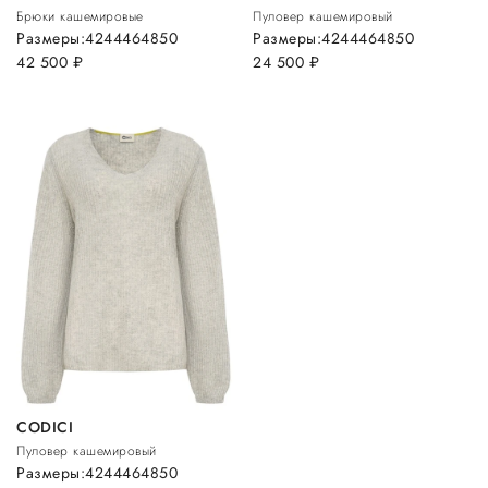
Брюки кашемировые
Пуловер кашемировый
Размеры:
42
44
46
48
50
Размеры:
42
44
46
48
50
42 500
руб.
24 500
руб.
CODICI
Пуловер кашемировый
Размеры:
42
44
46
48
50