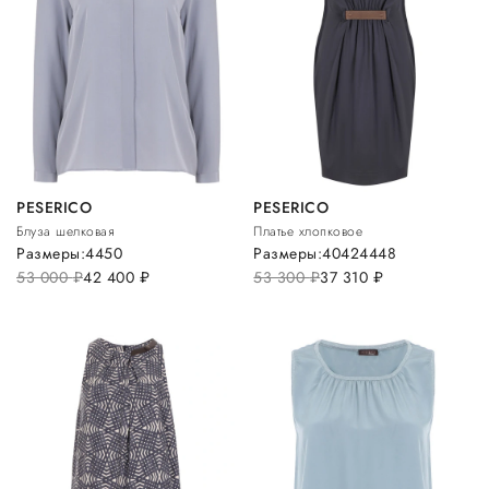
PESERICO
PESERICO
Блуза шелковая
Платье хлопковое
Размеры:
44
50
Размеры:
40
42
44
48
53 000
руб.
42 400
руб.
53 300
руб.
37 310
руб.