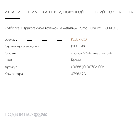
ДЕТАЛИ
ПРИМЕРКА ПЕРЕД ПОКУПКОЙ
ЛЕГКИЙ ВОЗВРАТ
ГАРА
Бренд
PESERICO
Страна производства
ИТАЛИЯ
Состав
хлопок 95%, эластан 5%
Цвет
Белый
Артикул
a06881j0 0070c 00c
Код товара
4796693
ПОДЕЛИТЬСЯ