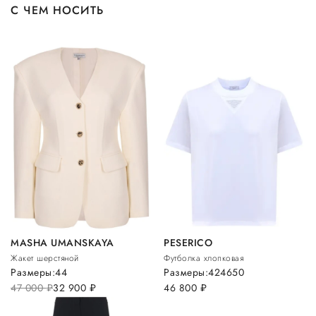
С ЧЕМ НОСИТЬ
MASHA UMANSKAYA
PESERICO
Жакет шерстяной
Футболка хлопковая
Размеры:
44
Размеры:
42
46
50
47 000
руб.
32 900
руб.
46 800
руб.