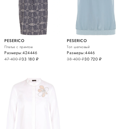
PESERICO
PESERICO
Платье с принтом
Топ шелковый
Размеры:
42
44
46
Размеры:
44
46
47 400
руб.
33 180
руб.
38 400
руб.
30 720
руб.