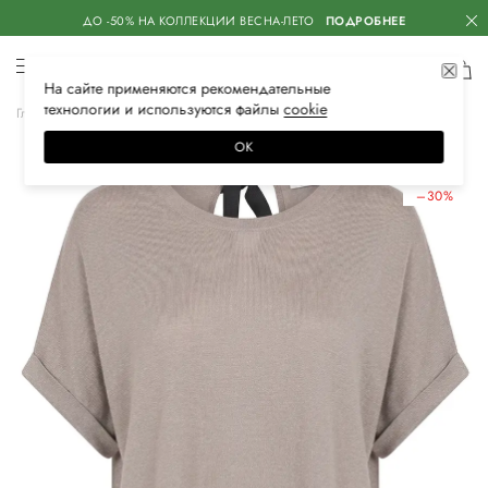
ДО -50% НА КОЛЛЕКЦИИ ВЕСНА-ЛЕТО
ПОДРОБНЕЕ
На сайте применяются
рекомендательные
технологии
и используются файлы
сооkiе
Главная
Женская
Одежда
Футболки
ОК
ЛЕТНИЕ СКИДКИ
–30%