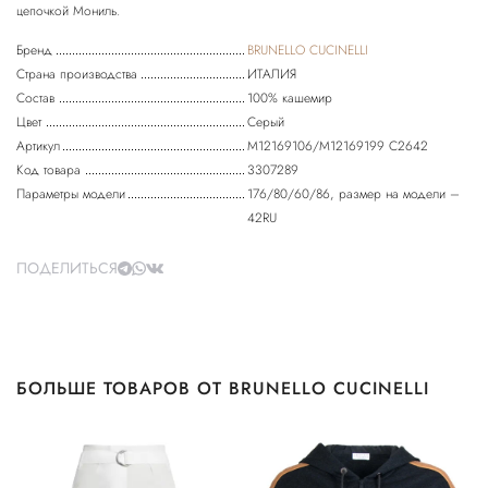
Бренд
BRUNELLO CUCINELLI
Страна производства
ИТАЛИЯ
Состав
100% кашемир
Цвет
Серый
Артикул
M12169106/M12169199 C2642
Код товара
3307289
Параметры модели
176/80/60/86, размер на модели –
42RU
ПОДЕЛИТЬСЯ
БОЛЬШЕ ТОВАРОВ ОТ BRUNELLO CUCINELLI