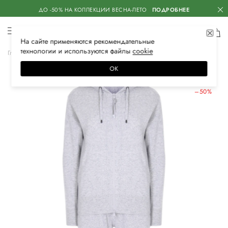
ДО -50% НА КОЛЛЕКЦИИ ВЕСНА-ЛЕТО
ПОДРОБНЕЕ
На сайте применяются
рекомендательные
технологии
и используются файлы
сооkiе
Главная
Женская
Одежда
Костюмы
Трикотажный костюм
ОК
ЛЕТНИЕ СКИДКИ
–50%