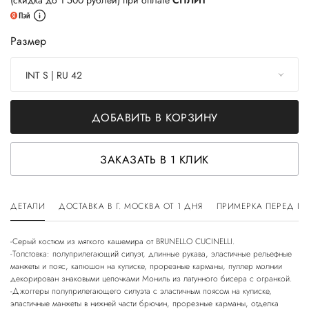
(скидка до 1 500 рублей) при оплате
СПЛИТ
Размер
INT S | RU 42
ДОБАВИТЬ В КОРЗИНУ
ЗАКАЗАТЬ В 1 КЛИК
ДЕТАЛИ
ДОСТАВКА В Г. МОСКВА ОТ 1 ДНЯ
ПРИМЕРКА ПЕРЕД П
-Серый костюм из мягкого кашемира от BRUNELLO CUCINELLI.
-Толстовка: полуприлегающий силуэт, длинные рукава, эластичные рельефные
манжеты и пояс, капюшон на кулиске, прорезные карманы, пуллер молнии
декорирован знаковыми цепочками Мониль из латунного бисера с огранкой.
-Джоггеры полуприлегающего силуэта с эластичным поясом на кулиске,
эластичные манжеты в нижней части брючин, прорезные карманы, отделка