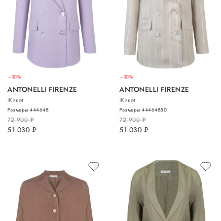
–30%
–30%
ANTONELLI FIRENZE
ANTONELLI FIRENZE
Жакет
Жакет
Размеры:
44
46
48
Размеры:
44
46
48
50
72 900
руб.
72 900
руб.
51 030
руб.
51 030
руб.