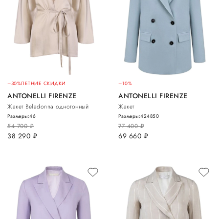
–30%
ЛЕТНИЕ СКИДКИ
–10%
ANTONELLI FIRENZE
ANTONELLI FIRENZE
Жакет Beladonna однотонный
Жакет
Размеры:
46
Размеры:
42
48
50
54 700
руб.
77 400
руб.
38 290
руб.
69 660
руб.