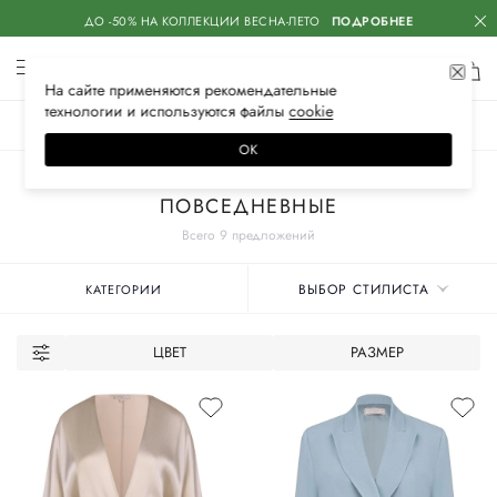
ДО -50% НА КОЛЛЕКЦИИ ВЕСНА-ЛЕТО
ПОДРОБНЕЕ
На сайте применяются
рекомендательные
технологии
и используются файлы
сооkiе
ЖЕНСКОЕ
МУЖСКОЕ
ДЕТСКОЕ
ОК
Главная
Женские бренды
ANTONELLI FIRENZE
Одежда
Пиджаки
ПОВСЕДНЕВНЫЕ
Всего 9 предложений
ВЫБОР СТИЛИСТА
КАТЕГОРИИ
ЦВЕТ
РАЗМЕР