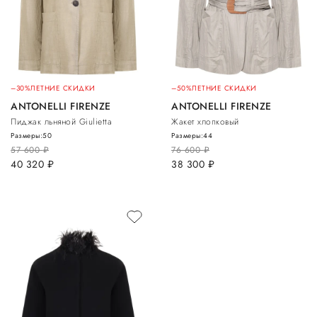
–30%
ЛЕТНИЕ СКИДКИ
–50%
ЛЕТНИЕ СКИДКИ
ANTONELLI FIRENZE
ANTONELLI FIRENZE
Пиджак льняной Giulietta
Жакет хлопковый
Размеры:
50
Размеры:
44
57 600
руб.
76 600
руб.
40 320
руб.
38 300
руб.