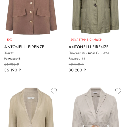
–30%
–30%
ЛЕТНИЕ СКИДКИ
ANTONELLI FIRENZE
ANTONELLI FIRENZE
Жакет
Пиджак льняной Giulietta
Размеры:
48
Размеры:
48
51 700
руб.
43 140
руб.
36 190
руб.
30 200
руб.