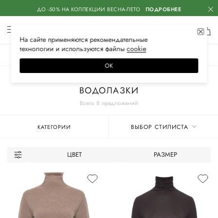
ДО -50% НА КОЛЛЕКЦИИ ВЕСНА-ЛЕТО
ПОДРОБНЕЕ
На сайте применяются
рекомендательные
технологии
и используются файлы
сооkiе
ЖЕНСКОЕ
МУЖСКОЕ
ДЕТСКОЕ
ОК
Главная
Женские бренды
ANTONELLI FIRENZE
Одежда
Трикотаж
ВОДОЛАЗКИ
Всего 8 предложений
ВЫБОР СТИЛИСТА
КАТЕГОРИИ
ЦВЕТ
РАЗМЕР