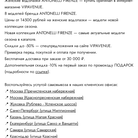
Женские водолазки ANTONELLI FIRENZE — купить оригинал в интернет-
магазине VIPAVENUE.
8 моделей бренда ANTONELLI FIRENZE.
Цены от 14500 рублей на женские водолазки — модели новой
коллекции сезона.
Новая коллекция ANTONELLI FIRENZE — самые актуальные модели
сезона в каталоге.
Скидки до -50% — спецпредложения на сайте VIPAVENUE.
Примерка перед покупкой и оплата при получении.
Бесплатная доставка при заказе от 30 000 ₽.
Дополнительная скидка -10% на первый заказ по промокоду ПОДАРОК
(подробности по
ссылке
).
Воспользуйтесь услугой самовывоза в наших клиентских офисах:
📍
Москва (Пречистенская набережная)
📍
Москва (Краснопресненская набережная)
📍
Жуковка (Рублево - Успенское шоссе)
📍
Санкт-Петербург (улица Миллионная)
📍
Казань (улица Малая Красная)
📍
Екатеринбург (улица Сакко и Ванцетти)
📍
Самара (улица Самарская)
📍
Краснодар (улица Красная)