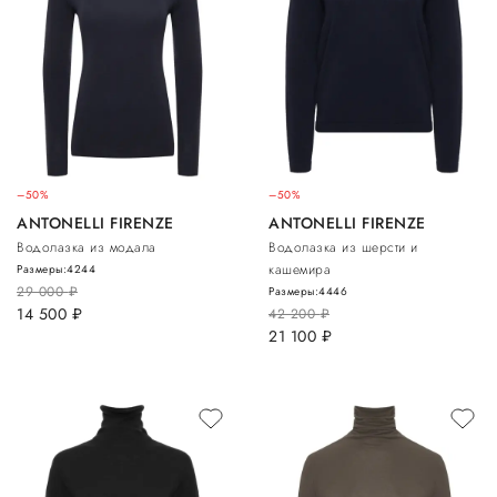
–50%
–50%
ANTONELLI FIRENZE
ANTONELLI FIRENZE
Водолазка из модала
Водолазка из шерсти и
кашемира
Размеры:
42
44
29 000
руб.
Размеры:
44
46
14 500
руб.
42 200
руб.
21 100
руб.