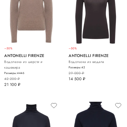
–50%
–50%
ANTONELLI FIRENZE
ANTONELLI FIRENZE
Водолазка из шерсти и
Водолазка из модала
кашемира
Размеры:
42
29 000
руб.
Размеры:
44
46
14 500
руб.
42 200
руб.
21 100
руб.