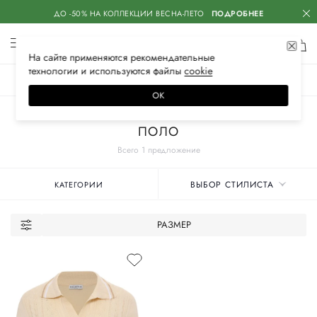
ДО -50% НА КОЛЛЕКЦИИ ВЕСНА-ЛЕТО
ПОДРОБНЕЕ
На сайте применяются
рекомендательные
технологии
и используются файлы
сооkiе
ЖЕНСКОЕ
МУЖСКОЕ
ДЕТСКОЕ
ОК
Главная
Женские бренды
BALLANTYNE
Одежда
ПОЛО
Всего 1 предложение
ВЫБОР СТИЛИСТА
КАТЕГОРИИ
РАЗМЕР