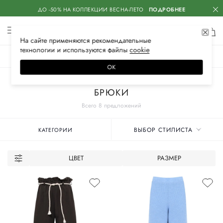
ДО -50% НА КОЛЛЕКЦИИ ВЕСНА-ЛЕТО
ПОДРОБНЕЕ
На сайте применяются
рекомендательные
технологии
и используются файлы
сооkiе
ЖЕНСКОЕ
МУЖСКОЕ
ДЕТСКОЕ
ОК
Главная
Женские бренды
BALLANTYNE
Одежда
БРЮКИ
Всего 8 предложений
ВЫБОР СТИЛИСТА
КАТЕГОРИИ
ЦВЕТ
РАЗМЕР