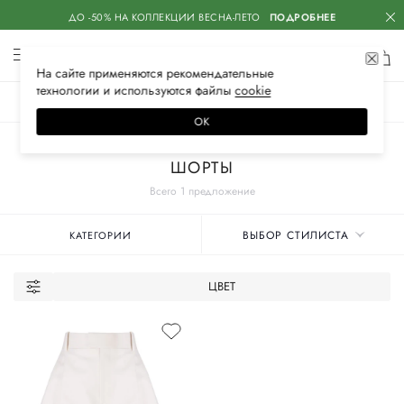
ДО -50% НА КОЛЛЕКЦИИ ВЕСНА-ЛЕТО
ПОДРОБНЕЕ
На сайте применяются
рекомендательные
технологии
и используются файлы
сооkiе
ЖЕНСКОЕ
МУЖСКОЕ
ДЕТСКОЕ
ОК
Главная
Женские бренды
BOTTEGA VENETA
Одежда
ШОРТЫ
Всего 1 предложение
ВЫБОР СТИЛИСТА
КАТЕГОРИИ
ЦВЕТ