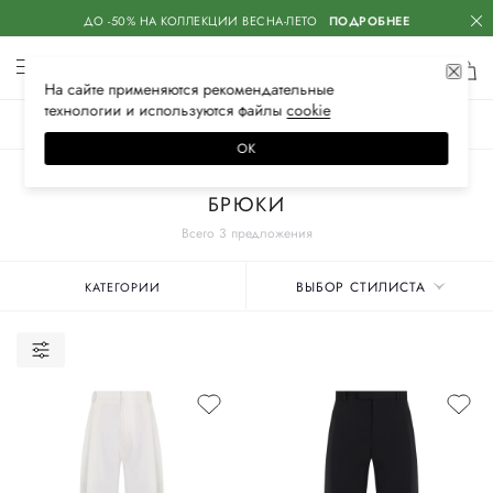
ДО -50% НА КОЛЛЕКЦИИ ВЕСНА-ЛЕТО
ПОДРОБНЕЕ
На сайте применяются
рекомендательные
технологии
и используются файлы
сооkiе
ЖЕНСКОЕ
МУЖСКОЕ
ДЕТСКОЕ
ОК
Главная
Женские бренды
BOTTEGA VENETA
Одежда
БРЮКИ
Всего 3 предложения
ВЫБОР СТИЛИСТА
КАТЕГОРИИ