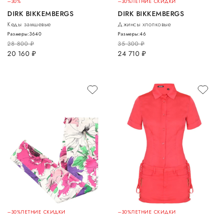
–30%
–30%
ЛЕТНИЕ СКИДКИ
DIRK BIKKEMBERGS
DIRK BIKKEMBERGS
Кеды замшевые
Джинсы хлопковые
Размеры:
36
40
Размеры:
46
28 800
руб.
35 300
руб.
20 160
руб.
24 710
руб.
–30%
ЛЕТНИЕ СКИДКИ
–30%
ЛЕТНИЕ СКИДКИ