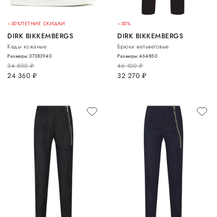
–30%
ЛЕТНИЕ СКИДКИ
–30%
DIRK BIKKEMBERGS
DIRK BIKKEMBERGS
Кеды кожаные
Брюки вельветовые
Размеры:
37
38
39
40
Размеры:
46
48
50
34 800
руб.
46 100
руб.
24 360
руб.
32 270
руб.