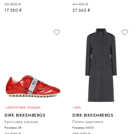
28 800
руб.
46 100
руб.
17 280
руб.
27 660
руб.
–40%
ЛЕТНИЕ СКИДКИ
–40%
DIRK BIKKEMBERGS
DIRK BIKKEMBERGS
Кроссовки кожаные
Пальто шерстяное
Размеры:
38
Размеры:
46
50
34 800
руб.
158 200
руб.