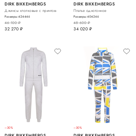
DIRK BIKKEMBERGS
DIRK BIKKEMBERGS
Джинсы хлопковые с принтом
Платье однотонное
Размеры:
42
44
46
Размеры:
40
42
46
46 100
руб.
48 600
руб.
32 270
руб.
34 020
руб.
–30%
–30%
DIRK BIKKEMBERGS
DIRK BIKKEMBERGS