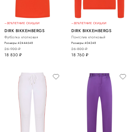
–30%
ЛЕТНИЕ СКИДКИ
–30%
ЛЕТНИЕ СКИДКИ
DIRK BIKKEMBERGS
DIRK BIKKEMBERGS
Футболка хлопковая
Лонгслив хлопковый
Размеры:
42
44
46
48
Размеры:
40
42
48
26 900
руб.
26 800
руб.
18 830
руб.
18 760
руб.