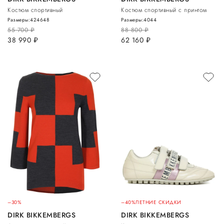
Костюм спортивный
Костюм спортивный с принтом
Размеры:
42
46
48
Размеры:
40
44
55 700
руб.
88 800
руб.
38 990
руб.
62 160
руб.
–30%
–40%
ЛЕТНИЕ СКИДКИ
DIRK BIKKEMBERGS
DIRK BIKKEMBERGS