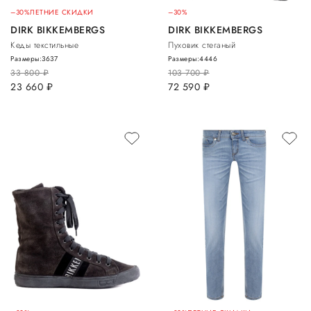
–30%
ЛЕТНИЕ СКИДКИ
–30%
DIRK BIKKEMBERGS
DIRK BIKKEMBERGS
Кеды текстильные
Пуховик стеганый
Размеры:
36
37
Размеры:
44
46
33 800
руб.
103 700
руб.
23 660
руб.
72 590
руб.