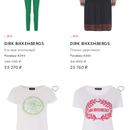
–30%
–30%
DIRK BIKKEMBERGS
DIRK BIKKEMBERGS
Костюм хлопковый
Платье шерстяное
Размеры:
42
44
Размеры:
42
46
136 100
руб.
36 800
руб.
95 270
руб.
25 760
руб.