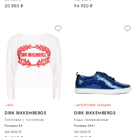
20 880
руб.
94 920
руб.
–40%
–45%
ЛЕТНИЕ СКИДКИ
DIRK BIKKEMBERGS
DIRK BIKKEMBERGS
Толстовка с логотипом
Кеды лакированные
Размеры:
44
Размеры:
36
41
40 600
руб.
38 200
руб.