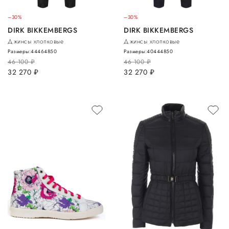
–30%
–30%
DIRK BIKKEMBERGS
DIRK BIKKEMBERGS
Джинсы хлопковые
Джинсы хлопковые
Размеры:
44
46
48
50
Размеры:
40
44
48
50
46 100
руб.
46 100
руб.
32 270
руб.
32 270
руб.