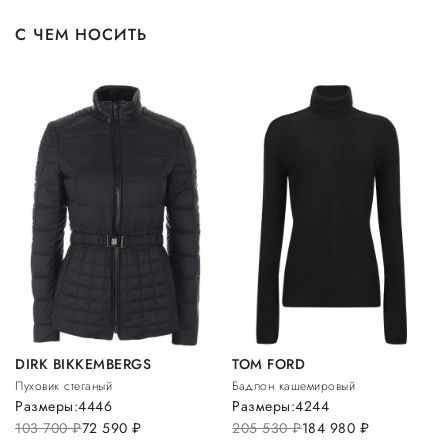
С ЧЕМ НОСИТЬ
DIRK BIKKEMBERGS
TOM FORD
Пуховик стеганый
Бадлон кашемировый
Размеры:
44
46
Размеры:
42
44
103 700
руб.
72 590
руб.
205 530
руб.
184 980
руб.