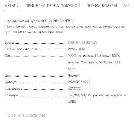
ДЕТАЛИ
ПРИМЕРКА ПЕРЕД ПОКУПКОЙ
ЛЕГКИЙ ВОЗВРАТ
ГАРА
-Черная пуховая куртка от DIRK BIKKEMBERGS.
-Приталенный силуэт, воротник-стойка, застежка на молнию, длинные рукава,
прорезные карманы на молнии, пояс.
Бренд
DIRK BIKKEMBERGS
Страна производства
РУМЫНИЯ
Состав
100% полиамид. Подклад: 100%
нейлон. Утеплитель: 90% пух. 10%
перо
Цвет
Черный
Артикул
2535405/999
Код товара
4011772
Размеры
176/80/60/86, размер на модели –
42RU
ПОДЕЛИТЬСЯ