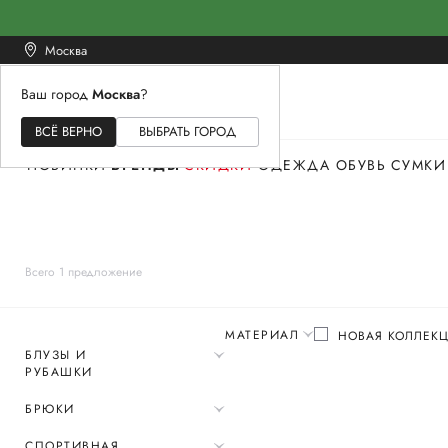
Москва
Ваш город
Москва
?
ЖЕНСКОЕ
МУЖСКОЕ
ДЕТСКОЕ
ВСЁ ВЕРНО
ВЫБРАТЬ ГОРОД
НОВИНКИ
БРЕНДЫ
СКИДКИ
ОДЕЖДА
ОБУВЬ
СУМКИ
Всего 1 предложение
МАТЕРИАЛ
НОВАЯ КОЛЛЕК
БЛУЗЫ И
РУБАШКИ
БРЮКИ
СПОРТИВНАЯ