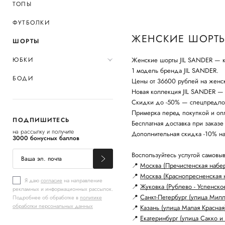
ТОПЫ
ФУТБОЛКИ
ЖЕНСКИЕ ШОРТЫ 
ШОРТЫ
ЮБКИ
Женские шорты JIL SANDER — ку
1 модель бренда JIL SANDER.
БОДИ
Цены от 36600 рублей на женс
Новая коллекция JIL SANDER — 
Скидки до -50% — спецпредло
Примерка перед покупкой и опл
ПОДПИШИТЕСЬ
Бесплатная доставка при заказе
на рассылку и получите
Дополнительная скидка -10% н
3000 бонусных баллов
Воспользуйтесь услугой самовыв
📍
Москва (Пречистенская набе
📍
Москва (Краснопресненская 
Я даю
согласие
на направление
📍
Жуковка (Рублево - Успенско
рекламных и информационных рассылок.
📍
Санкт-Петербург (улица Мил
Подробнее об обработке в
политике
обработки персональных данных
📍
Казань (улица Малая Красная
📍
Екатеринбург (улица Сакко и 