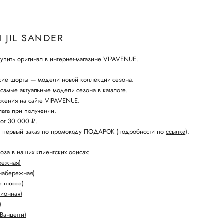
JIL SANDER
пить оригинал в интернет-магазине VIPAVENUE.
кие шорты — модели новой коллекции сезона.
самые актуальные модели сезона в каталоге.
жения на сайте VIPAVENUE.
ата при получении.
 от 30 000 ₽.
а первый заказ по промокоду ПОДАРОК (подробности по
ссылке
).
оза в наших клиентских офисах:
режная)
набережная)
е шоссе)
лионная)
)
Ванцетти)