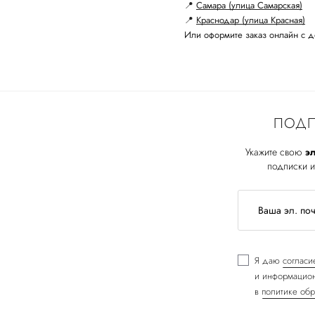
📍
Самара (улица Самарская)
📍
Краснодар (улица Красная)
Или оформите заказ онлайн с д
ПОДП
Укажите свою
эл
подписки и
Я даю
согласи
и информацион
в
политике обр