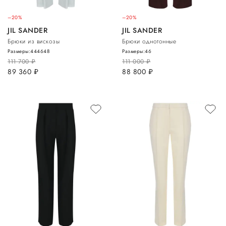
–20%
–20%
JIL SANDER
JIL SANDER
Брюки из вискозы
Брюки однотонные
Размеры:
44
46
48
Размеры:
46
111 700
руб.
111 000
руб.
89 360
руб.
88 800
руб.