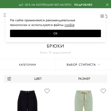
ДО -50% НА КОЛЛЕКЦИИ ВЕСНА-ЛЕТО
ПОДРОБНЕЕ
На сайте применяются
рекомендательные
технологии
и используются файлы
сооkiе
ЖЕНСКОЕ
МУЖСКОЕ
ДЕТСКОЕ
ОК
Главная
Женские бренды
JIL SANDER
Одежда
БРЮКИ
Всего 19 предложений
ВЫБОР СТИЛИСТА
КАТЕГОРИИ
ЦВЕТ
РАЗМЕР