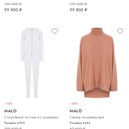
199 600
руб.
199 600
руб.
99 800
руб.
99 800
руб.
–10%
–50%
MALO
MALO
Спортивный костюм из кашемира
Свитер кашемировый
Размеры:
42
50
Размеры:
44
46
199 600
руб.
87 600
руб.