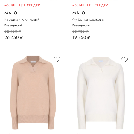
–50%
ЛЕТНИЕ СКИДКИ
–50%
ЛЕТНИЕ СКИДКИ
MALO
MALO
Кардиган хлопковый
Футболка шелковая
Размеры:
44
Размеры:
44
52 900
руб.
38 700
руб.
26 450
руб.
19 350
руб.