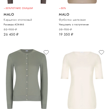
–50%
ЛЕТНИЕ СКИДКИ
–50%
MALO
MALO
Кардиган хлопковый
Футболка шелковая
Размеры:
42
44
46
Уведомить о поступлении
52 900
руб.
38 700
руб.
26 450
руб.
19 350
руб.