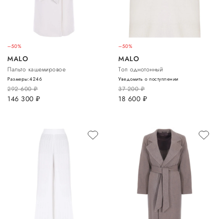
–50%
–50%
MALO
MALO
Пальто кашемировое
Топ однотонный
Размеры:
42
46
Уведомить о поступлении
292 600
руб.
37 200
руб.
146 300
руб.
18 600
руб.