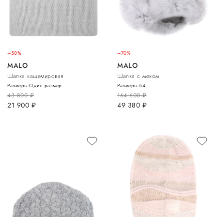
–50%
–70%
MALO
MALO
Шапка кашемировая
Шапка с мехом
Размеры:
Один размер
Размеры:
54
43 800
руб.
164 600
руб.
21 900
руб.
49 380
руб.