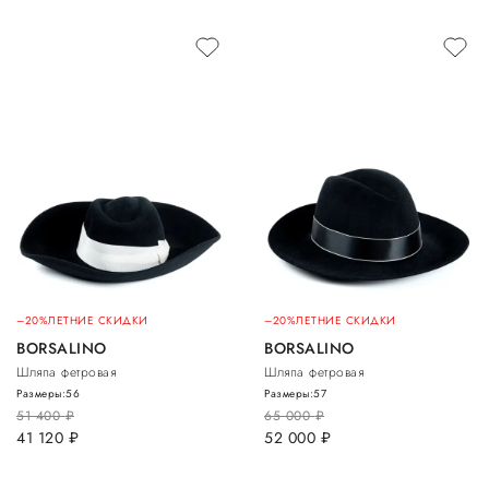
–20%
ЛЕТНИЕ СКИДКИ
–20%
ЛЕТНИЕ СКИДКИ
BORSALINO
BORSALINO
Шляпа фетровая
Шляпа фетровая
Размеры:
56
Размеры:
57
51 400
руб.
65 000
руб.
41 120
руб.
52 000
руб.