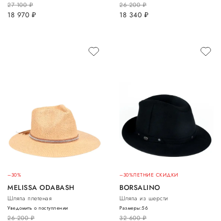
27 100
руб.
26 200
руб.
18 970
руб.
18 340
руб.
–30%
–30%
ЛЕТНИЕ СКИДКИ
MELISSA ODABASH
BORSALINO
Шляпа плетеная
Шляпа из шерсти
Уведомить о поступлении
Размеры:
56
26 200
руб.
32 600
руб.