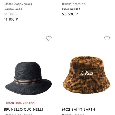
Шляпа соломенная
Шляпа плетеная
Размеры:
56
58
Размеры:
54
56
95 600
руб.
18 500
руб.
11 100
руб.
–10%
ЛЕТНИЕ СКИДКИ
BRUNELLO CUCINELLI
MC2 SAINT BARTH