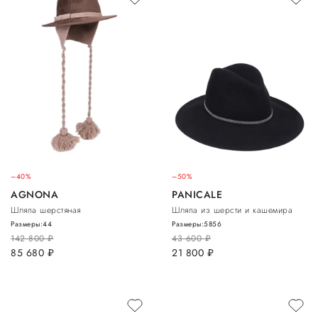
–40%
–50%
AGNONA
PANICALE
Шляпа шерстяная
Шляпа из шерсти и кашемира
Размеры:
44
Размеры:
58
56
142 800
руб.
43 600
руб.
85 680
руб.
21 800
руб.