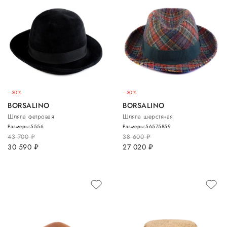
–30%
–30%
BORSALINO
BORSALINO
Шляпа фетровая
Шляпа шерстяная
Размеры:
55
56
Размеры:
56
57
58
59
43 700
руб.
38 600
руб.
30 590
руб.
27 020
руб.