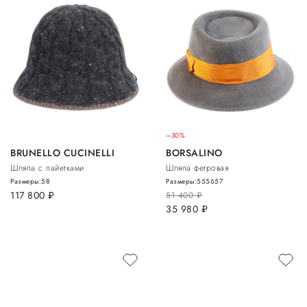
–30%
BRUNELLO CUCINELLI
BORSALINO
Шляпа с пайетками
Шляпа фетровая
Размеры:
58
Размеры:
55
56
57
117 800
руб.
51 400
руб.
35 980
руб.