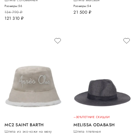
Шляпа соломенная
Шляпа меховая
Размеры:
56
Размеры:
54
21 500
руб.
134 790
руб.
121 310
руб.
–30%
ЛЕТНИЕ СКИДКИ
MC2 SAINT BARTH
MELISSA ODABASH
Шляпа из эко-кожи на меху
Шляпа плетеная