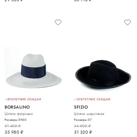
–30%
ЛЕТНИЕ СКИДКИ
–10%
ЛЕТНИЕ СКИДКИ
BORSALINO
SFIZIO
Шляпа фетровая
Шляпа шерстяная
Размеры:
59
60
Размеры:
57
51 400
руб.
34 800
руб.
35 980
руб.
31 320
руб.